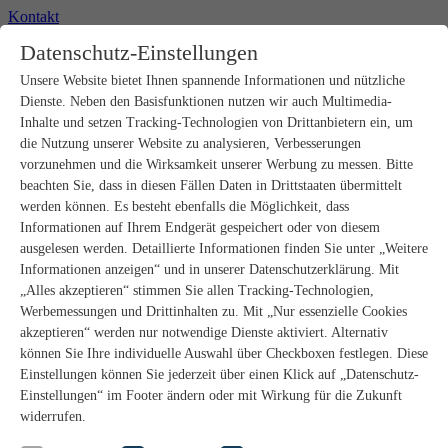
Kontakt
+49 2302 664-0
Datenschutz-Einstellungen
Unsere Website bietet Ihnen spannende Informationen und nützliche
Produkte
Dienste. Neben den Basisfunktionen nutzen wir auch Multimedia-
Rohbau
Estrichverlegung
Inhalte und setzen Tracking-Technologien von Drittanbietern ein, um
Untergrundvorbereitung
die Nutzung unserer Website zu analysieren, Verbesserungen
Bodenspachtelmassen
vorzunehmen und die Wirksamkeit unserer Werbung zu messen. Bitte
Abdichtungen
beachten Sie, dass in diesen Fällen Daten in Drittstaaten übermittelt
Fliesenkleber
werden können. Es besteht ebenfalls die Möglichkeit, dass
Fugenmörtel
Informationen auf Ihrem Endgerät gespeichert oder von diesem
Fugendichtstoffe
Natursteinverlegung
ausgelesen werden. Detaillierte Informationen finden Sie unter „Weitere
Bodenbelags- und Parkettklebstoffe
Informationen anzeigen“ und in unserer Datenschutzerklärung. Mit
Wandspachtelmassen
„Alles akzeptieren“ stimmen Sie allen Tracking-Technologien,
Werkzeug
Werbemessungen und Drittinhalten zu. Mit „Nur essenzielle Cookies
Zubehör
akzeptieren“ werden nur notwendige Dienste aktiviert. Alternativ
PANDOMO
können Sie Ihre individuelle Auswahl über Checkboxen festlegen. Diese
wedi Produkte
Marine Produkte
Einstellungen können Sie jederzeit über einen Klick auf „Datenschutz-
Service
Einstellungen“ im Footer ändern oder mit Wirkung für die Zukunft
ARDEX-Shop
widerrufen.
Aufbauberater
Aufbauempfehlungen