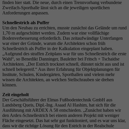
finden hier statt. Die neue, durch einen Trennvorhang verbundene
Zweifach-Sporthalle lässt sich an die jeweiligen sportlichen
Anforderungen anpassen.
Schnellestrich als Puffer
Um den Neubau zu errichten, musste zunächst das Gelände um rund
1,70 m aufgeschüttet werden. Zudem war eine vollflächige
Bodenverbesserung erforderlich. Das zeitaufwändige Unterfangen
war einer der Gründe, warum die Architekten schon früh
Schnellestrich als Puffer in der Kalkulation eingeplant haben.
„Aufgrund des straffen Zeitplans war für uns Schnellestrich die erste
Wahl“, so Benedikt Danninger, Bauleiter bei Fritsch + Tschaidse
Architekten. „Der Estrich trocknet schnell, dünstet nicht aus und ist
schnell belegereif.“ Aus ihrer Erfahrung für Objektplanungen für
Institute, Schulen, Kindergärten, Sporthallen und vielem mehr
wissen die Architekten, an welchen Stellschrauben sie drehen
können.
Zeit eingeholt
Der Geschäftsführer der Elmas Fußbodentechnik GmbH aus
Landsberg Queis, Dipl.-Ing. Asaad Al Hashim, hat sich für die
Ausführung mit ARDEX A 58 entschieden. „Zunächst haben wir
den Ardex-Schnellestrich bei einem anderen Projekt mit weniger
Fläche eingesetzt. Das hat sehr gut funktioniert, und es war uns klar,
dass wir die richtige Lösung für den Estrich in der Realschule