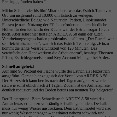
Freising gefunden haben.“
Mit im Schnitt vier bis fünf Mitarbeitern war das Estrich-Team vor
Ort, um insgesamt rund 10.000 qm Estrich zu verlegen.
Unterschiedliche Beläge wie Naturstein, Parkett, Linoleumoder
Fliesen je nach Nutzung der Fläche erforderten unterschiedliche
Höhen für den Estrich.In der Küche war der Estrich sogar 15 cm
hoch. Aber selbst hier ließ sich ARDEX A 58 dank der guten
Verarbeitungseigenschaften problemlos ausführen. „Der Estrich war
sehr leicht abzuziehen“, war sich das Estrich-Team einig. „Hinzu
kommt die lange Verarbeitungszeit von 120 Minuten. Das
vereinfacht den Handwerkern die Arbeit enorm“, bestätigt Thorsten
Pfister, Estrichlegermeister und Key Account Manager bei Ardex.
Schnell aufgeheizt
Auf rund 90 Prozent der Fläche wurde der Estrich als Heizestrich
ausgeführt. Gerade hier zeigt sich der Vorteil von ARDEX A 58:
Der Heizestrich kann bereits nach drei Tagen aufgeheizt werden,
statt wie sonst üblich nach 21 Tagen. Zudem ist die Aufheizphase
deutlich reduziert und der Boden bereits am neunten Tag belegereif.
Der Hintergrund: Beim Schnellestrich ARDEX A 58 wird das
Anmachwasser nahezu vollständig kristallin gebunden. Deshalb
muss nur wenig Wasser austrocknen. Dem Estrichmörtel wird also
nur wenig Wasser entzogen – er erhärtet nahezu schwind- und