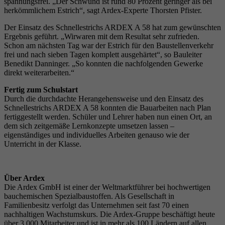
spannungsfrei. „Der Schwund ist rund 80 Prozent geringer als bei
herkömmlichem Estrich“, sagt Ardex-Experte Thorsten Pfister.
Der Einsatz des Schnellestrichs ARDEX A 58 hat zum gewünschten
Ergebnis geführt. „Wirwaren mit dem Resultat sehr zufrieden.
Schon am nächsten Tag war der Estrich für den Baustellenverkehr
frei und nach sieben Tagen komplett ausgehärtet“, so Bauleiter
Benedikt Danninger. „So konnten die nachfolgenden Gewerke
direkt weiterarbeiten.“
Fertig zum Schulstart
Durch die durchdachte Herangehensweise und den Einsatz des
Schnellestrichs ARDEX A 58 konnten die Bauarbeiten nach Plan
fertiggestellt werden. Schüler und Lehrer haben nun einen Ort, an
dem sich zeitgemäße Lernkonzepte umsetzen lassen –
eigenständiges und individuelles Arbeiten genauso wie der
Unterricht in der Klasse.
Über Ardex
Die Ardex GmbH ist einer der Weltmarktführer bei hochwertigen
bauchemischen Spezialbaustoffen. Als Gesellschaft in
Familienbesitz verfolgt das Unternehmen seit fast 70 einen
nachhaltigen Wachstumskurs. Die Ardex-Gruppe beschäftigt heute
über 3.000 Mitarbeiter und ist in mehr als 100 Ländern auf allen