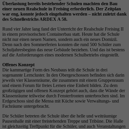
Überlastung bereits bestehender Schulen machten den Bau
einer neuen Realschule in Freising erforderlich. Der Zeitplan
war eng, konnte jedoch eingehalten werden – nicht zuletzt dank
des Schnellestrichs ARDEX A 58.
Rund vier Jahre lang fand der Unterricht der Realschule Freising II
in einem provisorischen Containerbau statt. Heute hat die Schule
nicht nur einen neuen Namen, sondern auch ein neues Domizil.
Denn nach den Sommerferien konnten die rund 500 Schüler zum
Schuljahresbeginn das neue Gebäude beziehen. Und das ist bestens
auf die Anforderungen eines modernen Schulbetriebs eingestellt.
Offenes Konzept
Die kammartige Form des Neubaus teilt die Schule in drei
sogenannte Lerncluster. In den Obergeschossen befinden sich darin
jeweils vier Klassenräume, die zusammen mit einem Gruppenraum
und einem Forum für freies Lernen eine Einheit bilden. Zu dem
großzügigen und offenen Konzept gehört auch, dass die Wände der
Klassenräume teilweise durch Fensterfronten unterbrochen sind. Im
Erdgeschoss sind die Mensa mit Küche sowie Verwaltungs- und
Fachräume untergebracht.
Die Schüler betreten die Schule über die helle und weiträumige
Pausenhalle mit einer freistehenden Treppe und Tribüne. Die Halle
ist gleichzeitig Treffpunkt für die Schüler, und auch Veranstaltungen