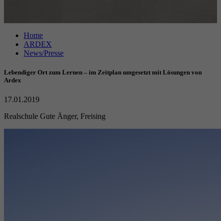
Anbieter
Google reCAPTCHA
Home
Laufzeit
6 Monate
ARDEX
News/Presse
reCAPTCHA setzt ein notwendiges Cookie
Zweck
(_GRECAPTCHA), wenn es zum Zweck der
Lebendiger Ort zum Lernen – im Zeitplan umgesetzt mit Lösungen von
Risikoanalyse ausgeführt wird.
Ardex
17.01.2019
Realschule Gute Änger, Freising