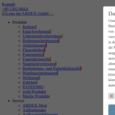
Kontakt
+49 2302 664-0
Da
Unse
Produkte
Basi
Rohbau
Estrichverlegung
von 
Untergrundvorbereitung
vorz
Bodenspachtelmassen
in d
Abdichtungen
die 
Fliesenkleber
ausg
Fugenmörtel
anze
Fugendichtstoffe
Natursteinverlegung
alle
Bodenbelags- und Parkettklebstoffe
esse
Wandspachtelmassen
könn
Werkzeug
könn
Zubehör
ände
PANDOMO
wedi Produkte
Marine Produkte
Service
ARDEX-Shop
Aufbauberater
Aufbauempfehlungen