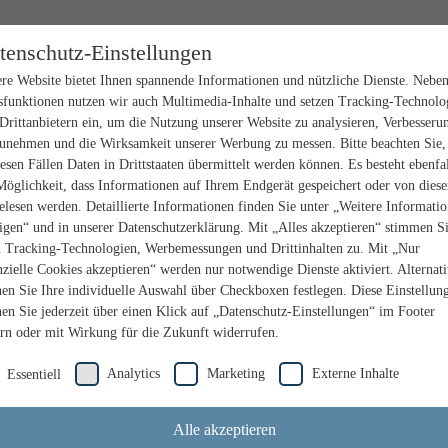
tenschutz-Einstellungen
re Website bietet Ihnen spannende Informationen und nützliche Dienste. Nebe
sfunktionen nutzen wir auch Multimedia-Inhalte und setzen Tracking-Technolo
Drittanbietern ein, um die Nutzung unserer Website zu analysieren, Verbesseru
unehmen und die Wirksamkeit unserer Werbung zu messen. Bitte beachten Sie,
iesen Fällen Daten in Drittstaaten übermittelt werden können. Es besteht ebenfal
Möglichkeit, dass Informationen auf Ihrem Endgerät gespeichert oder von dies
elesen werden. Detaillierte Informationen finden Sie unter „Weitere Informati
igen“ und in unserer Datenschutzerklärung. Mit „Alles akzeptieren“ stimmen S
n Tracking-Technologien, Werbemessungen und Drittinhalten zu. Mit „Nur
nzielle Cookies akzeptieren“ werden nur notwendige Dienste aktiviert. Alternat
en Sie Ihre individuelle Auswahl über Checkboxen festlegen. Diese Einstellun
en Sie jederzeit über einen Klick auf „Datenschutz-Einstellungen“ im Footer
rn oder mit Wirkung für die Zukunft widerrufen.
Analytics
Marketing
Externe Inhalte
Essentiell
Alle akzeptieren