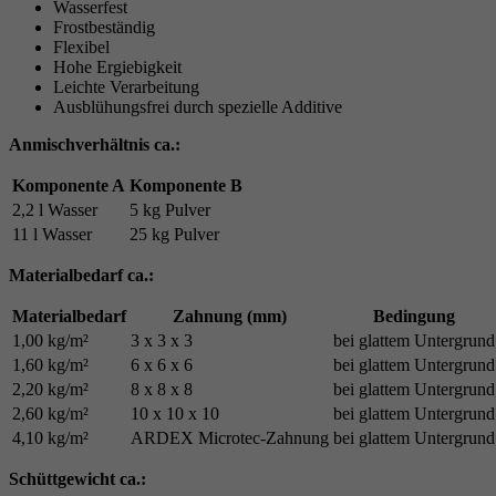
Wasserfest
Frostbeständig
Flexibel
Hohe Ergiebigkeit
Leichte Verarbeitung
Ausblühungsfrei durch spezielle Additive
Anmischverhältnis ca.:
Komponente A
Komponente B
2,2 l Wasser
5 kg Pulver
11 l Wasser
25 kg Pulver
Materialbedarf ca.:
Materialbedarf
Zahnung (mm)
Bedingung
1,00 kg/m²
3 x 3 x 3
bei glattem Untergrund
1,60 kg/m²
6 x 6 x 6
bei glattem Untergrund
2,20 kg/m²
8 x 8 x 8
bei glattem Untergrund
2,60 kg/m²
10 x 10 x 10
bei glattem Untergrund
4,10 kg/m²
ARDEX Microtec-Zahnung
bei glattem Untergrund
Schüttgewicht ca.: