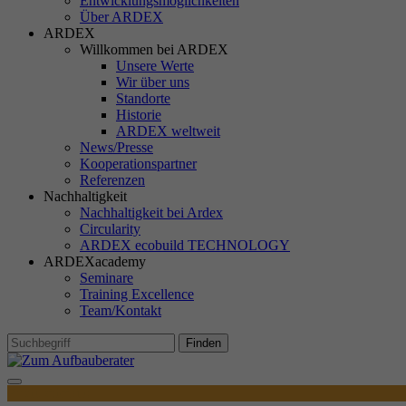
Entwicklungsmöglichkeiten
TD
Über ARDEX
ARDEX
Willkommen bei ARDEX
Unsere Werte
Wir über uns
Standorte
M
Historie
Ma
ARDEX weltweit
In
News/Presse
Si
Kooperationspartner
Referenzen
Ih
Nachhaltigkeit
Re
Nachhaltigkeit bei Ardex
Circularity
ARDEX ecobuild TECHNOLOGY
Ex
ARDEXacademy
Seminare
Wi
Training Excellence
In
Team/Kontakt
Finden
Produktdetails