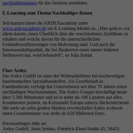
nachhaltigesbauen
für das Seminar anmelden.
E-Learning zum Thema Nachhaltiges Bauen
Seit kurzem bietet die ARDEXacademy unter
www.ardexacademy.de
ein E-Learning-Modul an. „Hier geht es vor
allem darum, einen Überblick über die verschiedenen Zertifikate zu
erhalten und welche davon für die unterschiedlichen
Gebäudezertifizierungen von Bedeutung sind. Und auch die
Innenraumluftqualität, die bei Bauherren einen immer höheren
Stellenwert hat, wird behandelt“, so Julia Soldat.
Über Ardex
Die Ardex GmbH ist einer der Weltmarktführer bei hochwertigen
bauchemischen Spezialbaustoffen. Als Gesellschaft in
Familienbesitz verfolgt das Unternehmen seit über 70 Jahren einen
nachhaltigen Wachstumskurs. Die Ardex-Gruppe beschäftigt heute
über 3.300 Mitarbeiter und ist in mehr als 100 Ländern auf allen
Kontinenten präsent, im Kernmarkt Europa nahezu flächendeckend.
Mit mehr als zehn großen Marken erwirtschaftet Ardex weltweit
einen Gesamtumsatz von mehr als 820 Millionen Euro.
Presseanfragen bitte an:
Ardex GmbH, Janin Settino, Friedrich-Ebert-Straße 45, 58453