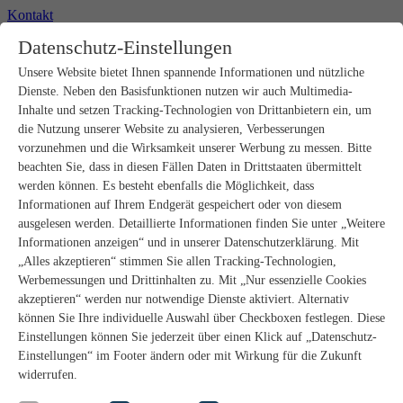
Kontakt
+49 2302 664-0
Datenschutz-Einstellungen
Unsere Website bietet Ihnen spannende Informationen und nützliche
Produkte
Dienste. Neben den Basisfunktionen nutzen wir auch Multimedia-
Rohbau
Estrichverlegung
Inhalte und setzen Tracking-Technologien von Drittanbietern ein, um
Untergrundvorbereitung
die Nutzung unserer Website zu analysieren, Verbesserungen
Bodenspachtelmassen
vorzunehmen und die Wirksamkeit unserer Werbung zu messen. Bitte
Abdichtungen
beachten Sie, dass in diesen Fällen Daten in Drittstaaten übermittelt
Fliesenkleber
werden können. Es besteht ebenfalls die Möglichkeit, dass
Fugenmörtel
Informationen auf Ihrem Endgerät gespeichert oder von diesem
Fugendichtstoffe
Natursteinverlegung
ausgelesen werden. Detaillierte Informationen finden Sie unter „Weitere
Bodenbelags- und Parkettklebstoffe
Informationen anzeigen“ und in unserer Datenschutzerklärung. Mit
Wandspachtelmassen
„Alles akzeptieren“ stimmen Sie allen Tracking-Technologien,
Werkzeug
Werbemessungen und Drittinhalten zu. Mit „Nur essenzielle Cookies
Zubehör
akzeptieren“ werden nur notwendige Dienste aktiviert. Alternativ
PANDOMO
können Sie Ihre individuelle Auswahl über Checkboxen festlegen. Diese
wedi Produkte
Marine Produkte
Einstellungen können Sie jederzeit über einen Klick auf „Datenschutz-
Service
Einstellungen“ im Footer ändern oder mit Wirkung für die Zukunft
ARDEX-Shop
widerrufen.
Aufbauberater
Aufbauempfehlungen