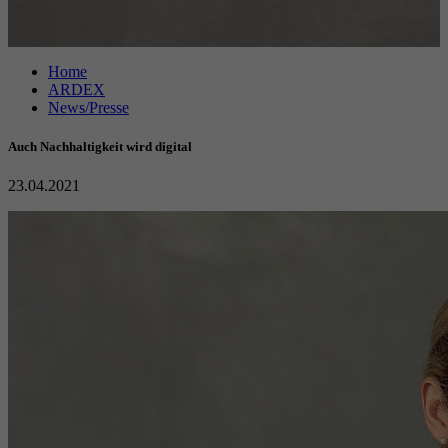
Anbieter
Google reCAPTCHA
Home
Laufzeit
6 Monate
ARDEX
News/Presse
reCAPTCHA setzt ein notwendiges Cookie
Zweck
(_GRECAPTCHA), wenn es zum Zweck der
Auch Nachhaltigkeit wird digital
Risikoanalyse ausgeführt wird.
23.04.2021