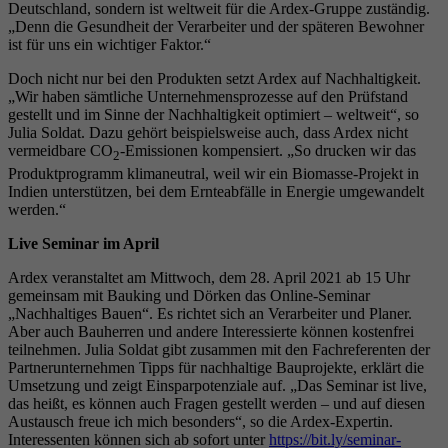
Deutschland, sondern ist weltweit für die Ardex-Gruppe zuständig.
„Denn die Gesundheit der Verarbeiter und der späteren Bewohner
ist für uns ein wichtiger Faktor.“
Doch nicht nur bei den Produkten setzt Ardex auf Nachhaltigkeit.
„Wir haben sämtliche Unternehmensprozesse auf den Prüfstand
gestellt und im Sinne der Nachhaltigkeit optimiert – weltweit“, so
Julia Soldat. Dazu gehört beispielsweise auch, dass Ardex nicht
vermeidbare CO
-Emissionen kompensiert. „So drucken wir das
2
Produktprogramm klimaneutral, weil wir ein Biomasse-Projekt in
Indien unterstützen, bei dem Ernteabfälle in Energie umgewandelt
werden.“
Live Seminar im April
Ardex veranstaltet am Mittwoch, dem 28. April 2021 ab 15 Uhr
gemeinsam mit Bauking und Dörken das Online-Seminar
„Nachhaltiges Bauen“. Es richtet sich an Verarbeiter und Planer.
Aber auch Bauherren und andere Interessierte können kostenfrei
teilnehmen. Julia Soldat gibt zusammen mit den Fachreferenten der
Partnerunternehmen Tipps für nachhaltige Bauprojekte, erklärt die
Umsetzung und zeigt Einsparpotenziale auf. „Das Seminar ist live,
das heißt, es können auch Fragen gestellt werden – und auf diesen
Austausch freue ich mich besonders“, so die Ardex-Expertin.
Interessenten können sich ab sofort unter
https://bit.ly/seminar-