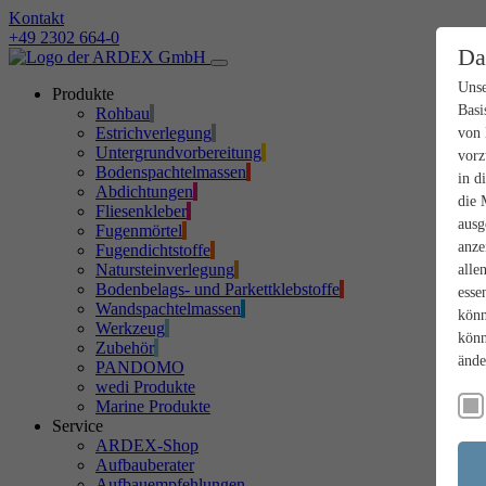
Kontakt
+49 2302 664-0
Da
Unse
Produkte
Basi
Rohbau
Estrichverlegung
von 
Untergrundvorbereitung
vorz
Bodenspachtelmassen
in d
Abdichtungen
die 
Fliesenkleber
ausg
Fugenmörtel
anze
Fugendichtstoffe
Natursteinverlegung
alle
Bodenbelags- und Parkettklebstoffe
esse
Wandspachtelmassen
könn
Werkzeug
könn
Zubehör
ände
PANDOMO
wedi Produkte
Marine Produkte
Service
ARDEX-Shop
Aufbauberater
Aufbauempfehlungen