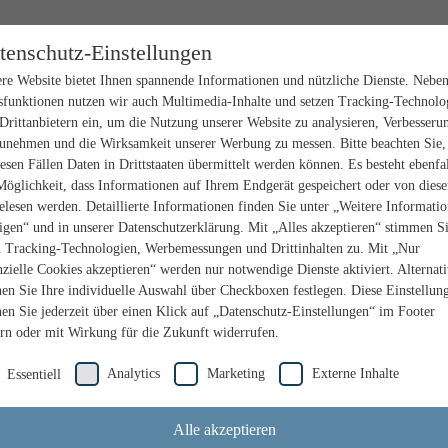
tenschutz-Einstellungen
re Website bietet Ihnen spannende Informationen und nützliche Dienste. Nebe
sfunktionen nutzen wir auch Multimedia-Inhalte und setzen Tracking-Technolo
Drittanbietern ein, um die Nutzung unserer Website zu analysieren, Verbesseru
unehmen und die Wirksamkeit unserer Werbung zu messen. Bitte beachten Sie,
iesen Fällen Daten in Drittstaaten übermittelt werden können. Es besteht ebenfal
Möglichkeit, dass Informationen auf Ihrem Endgerät gespeichert oder von dies
elesen werden. Detaillierte Informationen finden Sie unter „Weitere Informati
igen“ und in unserer Datenschutzerklärung. Mit „Alles akzeptieren“ stimmen S
n Tracking-Technologien, Werbemessungen und Drittinhalten zu. Mit „Nur
nzielle Cookies akzeptieren“ werden nur notwendige Dienste aktiviert. Alternat
en Sie Ihre individuelle Auswahl über Checkboxen festlegen. Diese Einstellun
en Sie jederzeit über einen Klick auf „Datenschutz-Einstellungen“ im Footer
rn oder mit Wirkung für die Zukunft widerrufen.
Analytics
Marketing
Externe Inhalte
Essentiell
Alle akzeptieren