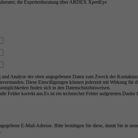
uberater, die Expertenberatung über ARDEX XpertEye
ausgeführt wird.
g und Analyse der oben angegebenen Daten zum Zweck der Kontaktau
inverstanden. Diese Einwilligungen können jederzeit mit Wirkung für
möglichkeiten finden sich in den Datenschutzhinweisen.
alle Felder korrekt aus.
Es ist ein technischer Fehler aufgetreten.
Danke f
egebene E-Mail-Adresse. Bitte bestätigen Sie diese, damit Sie in uns
t.