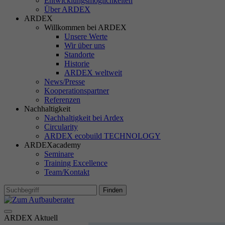
Entwicklungsmöglichkeiten
TD
Über ARDEX
ARDEX
Willkommen bei ARDEX
Unsere Werte
Wir über uns
Standorte
M
Historie
Ma
ARDEX weltweit
In
News/Presse
Si
Kooperationspartner
Referenzen
Ih
Nachhaltigkeit
Re
Nachhaltigkeit bei Ardex
Circularity
ARDEX ecobuild TECHNOLOGY
Ex
ARDEXacademy
Seminare
Wi
Training Excellence
In
Team/Kontakt
Finden
ARDEX Aktuell