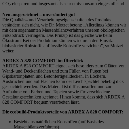
CO
einsparen und insgesamt als sehr emissionsarm eingestuft sind
2
Neu ausgezeichnet – unverändert gut
Die Qualitäts- und Verarbeitungseigenschaften des Produkts
verändern sich nicht, wie Dr. Motzet betont: „Allerdings können wir
mit dem sogenannten Massenbilanzverfahren unseren ökologischen
Fußabdruck verringern. Das Prinzip ist das gleiche wie beim
Ökostrom: Bei der Produktion können wir durch den Einsatz
biobasierter Rohstoffe auf fossile Rohstoffe verzichten”, so Motzet
weiter.
ARDEX A 828 COMFORT im Überblick
ARDEX A 828 COMFORT eignet sich besonders zum Glätten von
Wand- und Deckenflächen und zum Füllen von Fugen bei
Gipskartonplatten und Betonfertigteildecken. In Löchern,
Ausbrüchen und auf Flächen kann der Leichtspachtel beliebig dick
gespachtelt werden. Das Material ist diffusionsoffen und zur
Aufnahme von Farben und Tapeten sowie für verschiedene
Gestaltungstechniken geeignet. Hinzu kommt, dass sich ARDEX A
828 COMFORT bequem verarbeiten lässt.
Die ecobuild-Produktvorteile von ARDEX A 828 COMFORT:
Besteht aus natürlichen Rohstoffen (auf Basis des
Massenbilanzverfahrens)