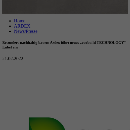
Anbieter
Google reCAPTCHA
Home
Laufzeit
6 Monate
ARDEX
News/Presse
reCAPTCHA setzt ein notwendiges Cookie
Zweck
(_GRECAPTCHA), wenn es zum Zweck der
Besonders nachhaltig bauen: Ardex führt neues „ecobuild TECHNOLOGY“-
Risikoanalyse ausgeführt wird.
Label ein
21.02.2022