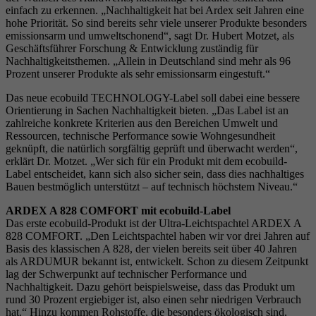
einfach zu erkennen. „Nachhaltigkeit hat bei Ardex seit Jahren eine
hohe Priorität. So sind bereits sehr viele unserer Produkte besonders
emissionsarm und umweltschonend“, sagt Dr. Hubert Motzet, als
Geschäftsführer Forschung & Entwicklung zuständig für
Nachhaltigkeitsthemen. „Allein in Deutschland sind mehr als 96
Prozent unserer Produkte als sehr emissionsarm eingestuft.“
Das neue ecobuild TECHNOLOGY-Label soll dabei eine bessere
Orientierung in Sachen Nachhaltigkeit bieten. „Das Label ist an
zahlreiche konkrete Kriterien aus den Bereichen Umwelt und
Ressourcen, technische Performance sowie Wohngesundheit
geknüpft, die natürlich sorgfältig geprüft und überwacht werden“,
erklärt Dr. Motzet. „Wer sich für ein Produkt mit dem ecobuild-
Label entscheidet, kann sich also sicher sein, dass dies nachhaltiges
Bauen bestmöglich unterstützt – auf technisch höchstem Niveau.“
ARDEX A 828 COMFORT mit ecobuild-Label
Das erste ecobuild-Produkt ist der Ultra-Leichtspachtel ARDEX A
828 COMFORT. „Den Leichtspachtel haben wir vor drei Jahren auf
Basis des klassischen A 828, der vielen bereits seit über 40 Jahren
als ARDUMUR bekannt ist, entwickelt. Schon zu diesem Zeitpunkt
lag der Schwerpunkt auf technischer Performance und
Nachhaltigkeit. Dazu gehört beispielsweise, dass das Produkt um
rund 30 Prozent ergiebiger ist, also einen sehr niedrigen Verbrauch
hat.“ Hinzu kommen Rohstoffe, die besonders ökologisch sind,