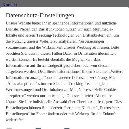
Kontakt
+49 2302 664-0
Datenschutz-Einstellungen
Unsere Website bietet Ihnen spannende Informationen und nützliche
Produkte
Dienste. Neben den Basisfunktionen nutzen wir auch Multimedia-
Rohbau
Estrichverlegung
Inhalte und setzen Tracking-Technologien von Drittanbietern ein, um
Untergrundvorbereitung
die Nutzung unserer Website zu analysieren, Verbesserungen
Bodenspachtelmassen
vorzunehmen und die Wirksamkeit unserer Werbung zu messen. Bitte
Abdichtungen
beachten Sie, dass in diesen Fällen Daten in Drittstaaten übermittelt
Fliesenkleber
werden können. Es besteht ebenfalls die Möglichkeit, dass
Fugenmörtel
Informationen auf Ihrem Endgerät gespeichert oder von diesem
Fugendichtstoffe
Natursteinverlegung
ausgelesen werden. Detaillierte Informationen finden Sie unter „Weitere
Bodenbelags- und Parkettklebstoffe
Informationen anzeigen“ und in unserer Datenschutzerklärung. Mit
Wandspachtelmassen
„Alles akzeptieren“ stimmen Sie allen Tracking-Technologien,
Werkzeug
Werbemessungen und Drittinhalten zu. Mit „Nur essenzielle Cookies
Zubehör
akzeptieren“ werden nur notwendige Dienste aktiviert. Alternativ
PANDOMO
können Sie Ihre individuelle Auswahl über Checkboxen festlegen. Diese
wedi Produkte
Marine Produkte
Einstellungen können Sie jederzeit über einen Klick auf „Datenschutz-
Service
Einstellungen“ im Footer ändern oder mit Wirkung für die Zukunft
ARDEX-Shop
widerrufen.
Aufbauberater
Aufbauempfehlungen