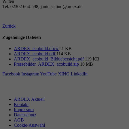
Witten
Tel. 02302 664-598, janin.settino@ardex.de
Zurück
Zugehörige Dateien
ARDEX_ecobuild.docx
51 KB
ARDEX_ecobuild.pdf
114 KB
ARDEX_ecobuild_Bilduebersicht.pdf
119 KB
Pressebilder_ARDEX_ecobuild.zip
10 MB
Facebook
Instagram
YouTube
XING
LinkedIn
ARDEX Aktuell
Kontakt
Impressum
Datenschutz
AGB
Cookie-Auswahl