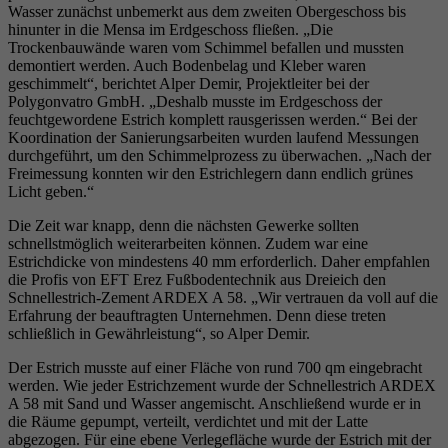
Wasser zunächst unbemerkt aus dem zweiten Obergeschoss bis
hinunter in die Mensa im Erdgeschoss fließen. „Die
Trockenbauwände waren vom Schimmel befallen und mussten
demontiert werden. Auch Bodenbelag und Kleber waren
geschimmelt“, berichtet Alper Demir, Projektleiter bei der
Polygonvatro GmbH. „Deshalb musste im Erdgeschoss der
feuchtgewordene Estrich komplett rausgerissen werden.“ Bei der
Koordination der Sanierungsarbeiten wurden laufend Messungen
durchgeführt, um den Schimmelprozess zu überwachen. „Nach der
Freimessung konnten wir den Estrichlegern dann endlich grünes
Licht geben.“
Die Zeit war knapp, denn die nächsten Gewerke sollten
schnellstmöglich weiterarbeiten können. Zudem war eine
Estrichdicke von mindestens 40 mm erforderlich. Daher empfahlen
die Profis von EFT Erez Fußbodentechnik aus Dreieich den
Schnellestrich-Zement ARDEX A 58. „Wir vertrauen da voll auf die
Erfahrung der beauftragten Unternehmen. Denn diese treten
schließlich in Gewährleistung“, so Alper Demir.
Der Estrich musste auf einer Fläche von rund 700 qm eingebracht
werden. Wie jeder Estrichzement wurde der Schnellestrich ARDEX
A 58 mit Sand und Wasser angemischt. Anschließend wurde er in
die Räume gepumpt, verteilt, verdichtet und mit der Latte
abgezogen. Für eine ebene Verlegefläche wurde der Estrich mit der