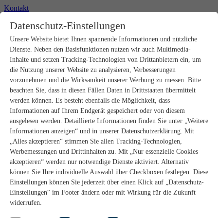
Kontakt
+49 2302 664-0
Datenschutz-Einstellungen
Unsere Website bietet Ihnen spannende Informationen und nützliche
Produkte
Dienste. Neben den Basisfunktionen nutzen wir auch Multimedia-
Rohbau
Estrichverlegung
Inhalte und setzen Tracking-Technologien von Drittanbietern ein, um
Untergrundvorbereitung
die Nutzung unserer Website zu analysieren, Verbesserungen
Bodenspachtelmassen
vorzunehmen und die Wirksamkeit unserer Werbung zu messen. Bitte
Abdichtungen
beachten Sie, dass in diesen Fällen Daten in Drittstaaten übermittelt
Fliesenkleber
werden können. Es besteht ebenfalls die Möglichkeit, dass
Fugenmörtel
Informationen auf Ihrem Endgerät gespeichert oder von diesem
Fugendichtstoffe
Natursteinverlegung
ausgelesen werden. Detaillierte Informationen finden Sie unter „Weitere
Bodenbelags- und Parkettklebstoffe
Informationen anzeigen“ und in unserer Datenschutzerklärung. Mit
Wandspachtelmassen
„Alles akzeptieren“ stimmen Sie allen Tracking-Technologien,
Werkzeug
Werbemessungen und Drittinhalten zu. Mit „Nur essenzielle Cookies
Zubehör
akzeptieren“ werden nur notwendige Dienste aktiviert. Alternativ
PANDOMO
können Sie Ihre individuelle Auswahl über Checkboxen festlegen. Diese
wedi Produkte
Marine Produkte
Einstellungen können Sie jederzeit über einen Klick auf „Datenschutz-
Service
Einstellungen“ im Footer ändern oder mit Wirkung für die Zukunft
ARDEX-Shop
widerrufen.
Aufbauberater
Aufbauempfehlungen