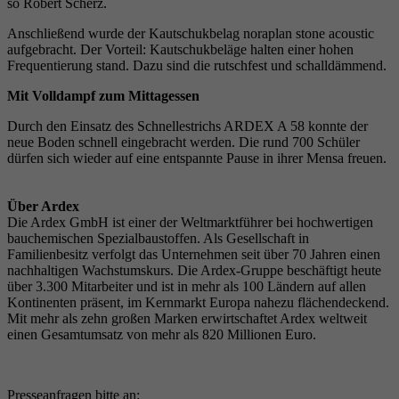
so Robert Scherz.
Anschließend wurde der Kautschukbelag noraplan stone acoustic
aufgebracht. Der Vorteil: Kautschukbeläge halten einer hohen
Frequentierung stand. Dazu sind die rutschfest und schalldämmend.
Mit Volldampf zum Mittagessen
Durch den Einsatz des Schnellestrichs ARDEX A 58 konnte der
neue Boden schnell eingebracht werden. Die rund 700 Schüler
dürfen sich wieder auf eine entspannte Pause in ihrer Mensa freuen.
Über Ardex
Die Ardex GmbH ist einer der Weltmarktführer bei hochwertigen
bauchemischen Spezialbaustoffen. Als Gesellschaft in
Familienbesitz verfolgt das Unternehmen seit über 70 Jahren einen
nachhaltigen Wachstumskurs. Die Ardex-Gruppe beschäftigt heute
über 3.300 Mitarbeiter und ist in mehr als 100 Ländern auf allen
Kontinenten präsent, im Kernmarkt Europa nahezu flächendeckend.
Mit mehr als zehn großen Marken erwirtschaftet Ardex weltweit
einen Gesamtumsatz von mehr als 820 Millionen Euro.
Presseanfragen bitte an: