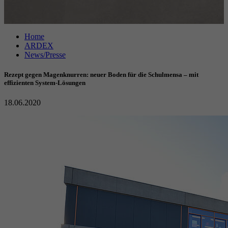
Anbieter
Google reCAPTCHA
Home
Laufzeit
6 Monate
ARDEX
News/Presse
reCAPTCHA setzt ein notwendiges Cookie
Zweck
(_GRECAPTCHA), wenn es zum Zweck der
Rezept gegen Magenknurren: neuer Boden für die Schulmensa – mit
Risikoanalyse ausgeführt wird.
effizienten System-Lösungen
18.06.2020