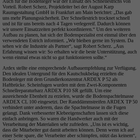
Auch für die Bodenleger war der Einsatz des Schnellestrichs von
Vorteil. Robert Scherz, Projektleiter bei der August Karp
Raumgestaltung GmbH in Frankfurt am Main berichtet: „Das gab
uns mehr Planungssicherheit. Der Schnellestrich trocknet schnell
und ist für uns bereits nach 4 Tagen verlegereif. Dadurch können
wir unsere Einsatzzeiten perfekt koordinieren.“ Um den weiteren
Aufbau zu planen, hat sich der Bodenspezialist erst einmal über den
verwendeten Estrich informiert. „Wir bleiben gerne im System. Da
sehen wir die Industrie als Partner“, sagt Robert Scherz. „Aus
Erfahrung wissen wir: So erhalten wir die beste Unterstützung, auch
wenn einmal etwas nicht so gut funktionieren sollte.“
Ardex stellte eine entsprechende Aufbauempfehlung zur Verfügung.
Den idealen Untergrund für den Kautschukbelag erzielten die
Bodenleger mit dem Grundierkonzentrat ARDEX P 52 als
Haftbrücke. Scheinfugen wurden mit dem Zwei-Komponenten
Schnellreparaturharz ARDEX P10 SR gefüllt. Um eine
ausreichende Ebenheit zu erzielen, wurde die Bodenspachtelmasse
ARDEX CL 100 eingesetzt. Der Randdämmstreifen ARDEX TP 50
verhindert unter anderem, dass die Spachtelmasse in die Fugen
gelangt. Dank verbesserter Klebeeigenschaften lassen sich diese
einfach anbringen. So waren die Handwerker auch mit der
Verarbeitung der Materialien sehr zufrieden. „Uns ist es wichtig,
dass die Mitarbeiter gut damit arbeiten können. Denn wenn ich auf
einer Seite spare, die Verarbeiter aber schimpfen, nützt das keinem“,