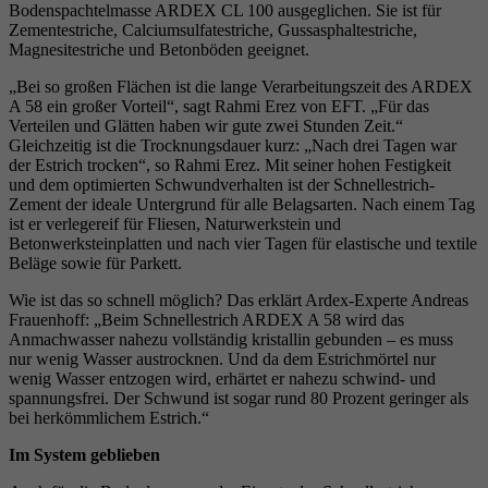
Bodenspachtelmasse ARDEX CL 100 ausgeglichen. Sie ist für
Zementestriche, Calciumsulfatestriche, Gussasphaltestriche,
Magnesitestriche und Betonböden geeignet.
„Bei so großen Flächen ist die lange Verarbeitungszeit des ARDEX
A 58 ein großer Vorteil“, sagt Rahmi Erez von EFT. „Für das
Verteilen und Glätten haben wir gute zwei Stunden Zeit.“
Gleichzeitig ist die Trocknungsdauer kurz: „Nach drei Tagen war
der Estrich trocken“, so Rahmi Erez. Mit seiner hohen Festigkeit
und dem optimierten Schwundverhalten ist der Schnellestrich-
Zement der ideale Untergrund für alle Belagsarten. Nach einem Tag
ist er verlegereif für Fliesen, Naturwerkstein und
Betonwerksteinplatten und nach vier Tagen für elastische und textile
Beläge sowie für Parkett.
Wie ist das so schnell möglich? Das erklärt Ardex-Experte Andreas
Frauenhoff: „Beim Schnellestrich ARDEX A 58 wird das
Anmachwasser nahezu vollständig kristallin gebunden – es muss
nur wenig Wasser austrocknen. Und da dem Estrichmörtel nur
wenig Wasser entzogen wird, erhärtet er nahezu schwind- und
spannungsfrei. Der Schwund ist sogar rund 80 Prozent geringer als
bei herkömmlichem Estrich.“
Im System geblieben