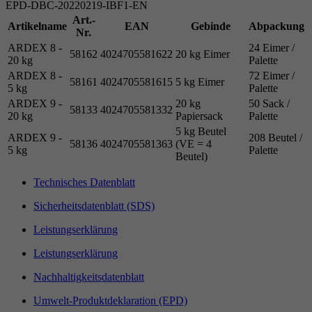
EPD-DBC-20220219-IBF1-EN
Art.-
Artikelname
EAN
Gebinde
Abpackung
Nr.
ARDEX 8 -
24 Eimer /
58162
4024705581622
20 kg Eimer
20 kg
Palette
ARDEX 8 -
72 Eimer /
58161
4024705581615
5 kg Eimer
5 kg
Palette
ARDEX 9 -
20 kg
50 Sack /
58133
4024705581332
20 kg
Papiersack
Palette
5 kg Beutel
ARDEX 9 -
208 Beutel /
58136
4024705581363
(VE = 4
5 kg
Palette
Beutel)
Technisches Datenblatt
Sicherheitsdatenblatt (SDS)
Leistungserklärung
Leistungserklärung
Nachhaltigkeitsdatenblatt
Umwelt-Produktdeklaration (EPD)