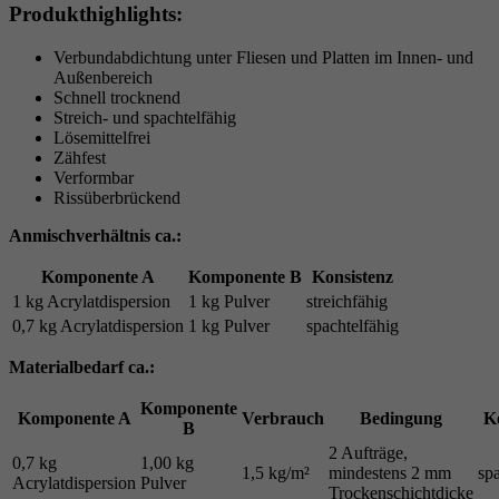
Produkthighlights:
Verbundabdichtung unter Fliesen und Platten im Innen- und
Außenbereich
Schnell trocknend
Streich- und spachtelfähig
Lösemittelfrei
Zähfest
Verformbar
Rissüberbrückend
Anmischverhältnis ca.:
Komponente A
Komponente B
Konsistenz
1 kg Acrylatdispersion
1 kg Pulver
streichfähig
0,7 kg Acrylatdispersion
1 kg Pulver
spachtelfähig
Materialbedarf ca.:
Komponente
Komponente A
Verbrauch
Bedingung
K
B
2 Aufträge,
0,7 kg
1,00 kg
1,5 kg/m²
mindestens 2 mm
sp
Acrylatdispersion
Pulver
Trockenschichtdicke