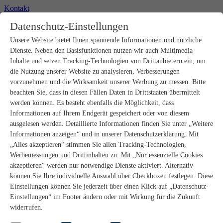
Kontakt
+49 2302 664-0
Datenschutz-Einstellungen
Unsere Website bietet Ihnen spannende Informationen und nützliche
Produkte
Dienste. Neben den Basisfunktionen nutzen wir auch Multimedia-
Rohbau
Estrichverlegung
Inhalte und setzen Tracking-Technologien von Drittanbietern ein, um
Untergrundvorbereitung
die Nutzung unserer Website zu analysieren, Verbesserungen
Bodenspachtelmassen
vorzunehmen und die Wirksamkeit unserer Werbung zu messen. Bitte
Abdichtungen
beachten Sie, dass in diesen Fällen Daten in Drittstaaten übermittelt
Fliesenkleber
werden können. Es besteht ebenfalls die Möglichkeit, dass
Fugenmörtel
Informationen auf Ihrem Endgerät gespeichert oder von diesem
Fugendichtstoffe
Natursteinverlegung
ausgelesen werden. Detaillierte Informationen finden Sie unter „Weitere
Bodenbelags- und Parkettklebstoffe
Informationen anzeigen“ und in unserer Datenschutzerklärung. Mit
Wandspachtelmassen
„Alles akzeptieren“ stimmen Sie allen Tracking-Technologien,
Werkzeug
Werbemessungen und Drittinhalten zu. Mit „Nur essenzielle Cookies
Zubehör
akzeptieren“ werden nur notwendige Dienste aktiviert. Alternativ
PANDOMO
können Sie Ihre individuelle Auswahl über Checkboxen festlegen. Diese
wedi Produkte
Marine Produkte
Einstellungen können Sie jederzeit über einen Klick auf „Datenschutz-
Service
Einstellungen“ im Footer ändern oder mit Wirkung für die Zukunft
ARDEX-Shop
widerrufen.
Aufbauberater
Aufbauempfehlungen