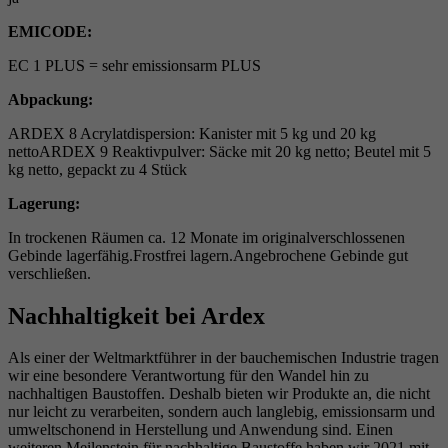
EMICODE:
EC 1 PLUS = sehr emissionsarm PLUS
Abpackung:
ARDEX 8 Acrylatdispersion: Kanister mit 5 kg und 20 kg
nettoARDEX 9 Reaktivpulver: Säcke mit 20 kg netto; Beutel mit 5
kg netto, gepackt zu 4 Stück
Lagerung:
In trockenen Räumen ca. 12 Monate im originalverschlossenen
Gebinde lagerfähig.Frostfrei lagern.Angebrochene Gebinde gut
verschließen.
Nachhaltigkeit bei Ardex
Als einer der Weltmarktführer in der bauchemischen Industrie tragen
wir eine besondere Verantwortung für den Wandel hin zu
nachhaltigen Baustoffen. Deshalb bieten wir Produkte an, die nicht
nur leicht zu verarbeiten, sondern auch langlebig, emissionsarm und
umweltschonend in Herstellung und Anwendung sind. Einen
weiteren Meilenstein für nachhaltige Baustoffe haben wir 2021 mit