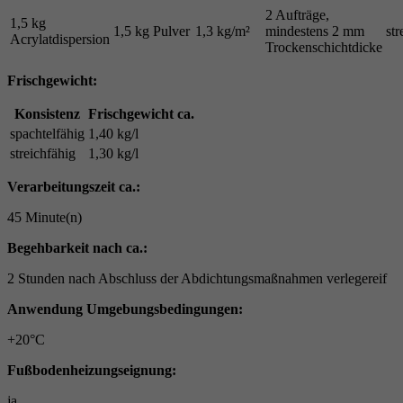
2 Aufträge,
1,5 kg
1,5 kg Pulver
1,3 kg/m²
mindestens 2 mm
str
Acrylatdispersion
Trockenschichtdicke
Frischgewicht:
Konsistenz
Frischgewicht ca.
spachtelfähig
1,40 kg/l
streichfähig
1,30 kg/l
Verarbeitungszeit ca.:
45 Minute(n)
Begehbarkeit nach ca.:
2 Stunden nach Abschluss der Abdichtungsmaßnahmen verlegereif
Anwendung Umgebungsbedingungen:
+20°C
Fußbodenheizungseignung:
ja