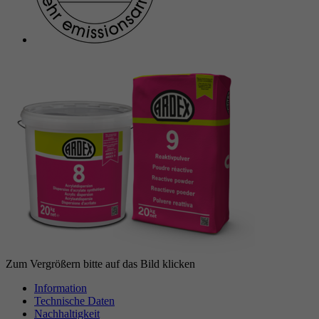
Anbieter
Google reCAPTCHA
Laufzeit
6 Monate
reCAPTCHA setzt ein notwendiges Cookie
Zweck
(_GRECAPTCHA), wenn es zum Zweck der
Risikoanalyse ausgeführt wird.
Zum Vergrößern bitte auf das Bild klicken
Information
Technische Daten
Nachhaltigkeit