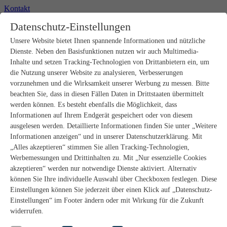
Kontakt
+49 2302 664-0
Datenschutz-Einstellungen
Unsere Website bietet Ihnen spannende Informationen und nützliche
Produkte
Dienste. Neben den Basisfunktionen nutzen wir auch Multimedia-
Rohbau
Estrichverlegung
Inhalte und setzen Tracking-Technologien von Drittanbietern ein, um
Untergrundvorbereitung
die Nutzung unserer Website zu analysieren, Verbesserungen
Bodenspachtelmassen
vorzunehmen und die Wirksamkeit unserer Werbung zu messen. Bitte
Abdichtungen
beachten Sie, dass in diesen Fällen Daten in Drittstaaten übermittelt
Fliesenkleber
werden können. Es besteht ebenfalls die Möglichkeit, dass
Fugenmörtel
Informationen auf Ihrem Endgerät gespeichert oder von diesem
Fugendichtstoffe
Natursteinverlegung
ausgelesen werden. Detaillierte Informationen finden Sie unter „Weitere
Bodenbelags- und Parkettklebstoffe
Informationen anzeigen“ und in unserer Datenschutzerklärung. Mit
Wandspachtelmassen
„Alles akzeptieren“ stimmen Sie allen Tracking-Technologien,
Werkzeug
Werbemessungen und Drittinhalten zu. Mit „Nur essenzielle Cookies
Zubehör
akzeptieren“ werden nur notwendige Dienste aktiviert. Alternativ
PANDOMO
können Sie Ihre individuelle Auswahl über Checkboxen festlegen. Diese
wedi Produkte
Marine Produkte
Einstellungen können Sie jederzeit über einen Klick auf „Datenschutz-
Service
Einstellungen“ im Footer ändern oder mit Wirkung für die Zukunft
ARDEX-Shop
widerrufen.
Aufbauberater
Aufbauempfehlungen