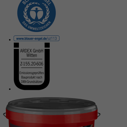
Anbieter
Google reCAPTCHA
Laufzeit
6 Monate
reCAPTCHA setzt ein notwendiges Cookie
Zweck
(_GRECAPTCHA), wenn es zum Zweck der
Risikoanalyse ausgeführt wird.