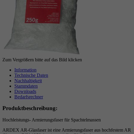
Anbieter
Google reCAPTCHA
Laufzeit
6 Monate
reCAPTCHA setzt ein notwendiges Cookie
Zweck
(_GRECAPTCHA), wenn es zum Zweck der
Risikoanalyse ausgeführt wird.
Zum Vergrößern bitte auf das Bild klicken
Information
Technische Daten
Nachhaltigkeit
Stammdaten
Downloads
Bedarfsrechner
Produktbeschreibung:
Hochleistungs- Armierungsfaser für Spachtelmassen
ARDEX AR-Glasfaser ist eine Armierungsfaser aus hochfestem AR