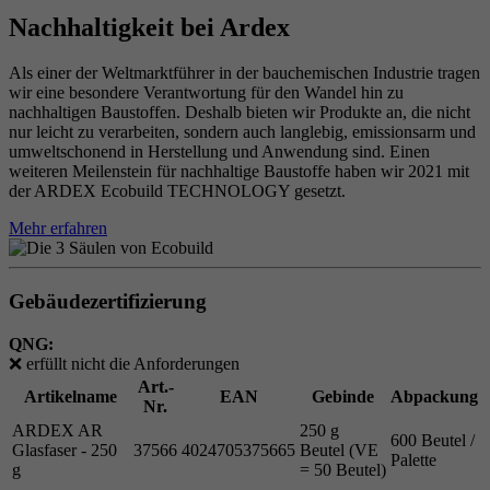
Nachhaltigkeit bei Ardex
Als einer der Weltmarktführer in der bauchemischen Industrie tragen
wir eine besondere Verantwortung für den Wandel hin zu
nachhaltigen Baustoffen. Deshalb bieten wir Produkte an, die nicht
nur leicht zu verarbeiten, sondern auch langlebig, emissionsarm und
umweltschonend in Herstellung und Anwendung sind. Einen
weiteren Meilenstein für nachhaltige Baustoffe haben wir 2021 mit
der ARDEX Ecobuild TECHNOLOGY gesetzt.
Mehr erfahren
Gebäudezertifizierung
QNG:
❌
erfüllt nicht die Anforderungen
Art.-
Artikelname
EAN
Gebinde
Abpackung
Nr.
ARDEX AR
250 g
600 Beutel /
Glasfaser - 250
37566
4024705375665
Beutel (VE
Palette
g
= 50 Beutel)