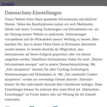
Kontakt
+49 2302 664-0
Datenschutz-Einstellungen
Unsere Website bietet Ihnen spannende Informationen und nützliche
Produkte
Dienste. Neben den Basisfunktionen nutzen wir auch Multimedia-
Rohbau
Estrichverlegung
Inhalte und setzen Tracking-Technologien von Drittanbietern ein, um
Untergrundvorbereitung
die Nutzung unserer Website zu analysieren, Verbesserungen
Bodenspachtelmassen
vorzunehmen und die Wirksamkeit unserer Werbung zu messen. Bitte
Abdichtungen
beachten Sie, dass in diesen Fällen Daten in Drittstaaten übermittelt
Fliesenkleber
werden können. Es besteht ebenfalls die Möglichkeit, dass
Fugenmörtel
Informationen auf Ihrem Endgerät gespeichert oder von diesem
Fugendichtstoffe
Natursteinverlegung
ausgelesen werden. Detaillierte Informationen finden Sie unter „Weitere
Bodenbelags- und Parkettklebstoffe
Informationen anzeigen“ und in unserer Datenschutzerklärung. Mit
Wandspachtelmassen
„Alles akzeptieren“ stimmen Sie allen Tracking-Technologien,
Werkzeug
Werbemessungen und Drittinhalten zu. Mit „Nur essenzielle Cookies
Zubehör
akzeptieren“ werden nur notwendige Dienste aktiviert. Alternativ
PANDOMO
können Sie Ihre individuelle Auswahl über Checkboxen festlegen. Diese
wedi Produkte
Marine Produkte
Einstellungen können Sie jederzeit über einen Klick auf „Datenschutz-
Service
Einstellungen“ im Footer ändern oder mit Wirkung für die Zukunft
ARDEX-Shop
widerrufen.
Aufbauberater
Aufbauempfehlungen