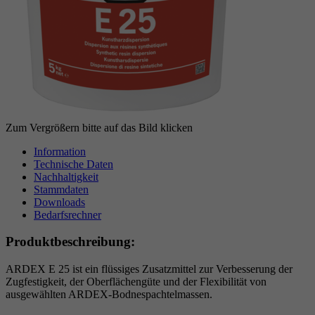
Anbieter
Google reCAPTCHA
Laufzeit
6 Monate
reCAPTCHA setzt ein notwendiges Cookie
Zweck
(_GRECAPTCHA), wenn es zum Zweck der
Risikoanalyse ausgeführt wird.
Zum Vergrößern bitte auf das Bild klicken
Information
Technische Daten
Nachhaltigkeit
Stammdaten
Downloads
Bedarfsrechner
Produktbeschreibung:
ARDEX E 25 ist ein flüssiges Zusatzmittel zur Verbesserung der
Zugfestigkeit, der Oberflächengüte und der Flexibilität von
ausgewählten ARDEX-Bodnespachtelmassen.