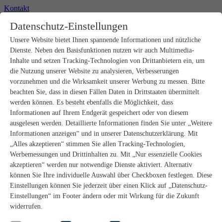
Kontakt
+49 2302 664-0
Datenschutz-Einstellungen
Unsere Website bietet Ihnen spannende Informationen und nützliche
Produkte
Dienste. Neben den Basisfunktionen nutzen wir auch Multimedia-
Rohbau
Estrichverlegung
Inhalte und setzen Tracking-Technologien von Drittanbietern ein, um
Untergrundvorbereitung
die Nutzung unserer Website zu analysieren, Verbesserungen
Bodenspachtelmassen
vorzunehmen und die Wirksamkeit unserer Werbung zu messen. Bitte
Abdichtungen
beachten Sie, dass in diesen Fällen Daten in Drittstaaten übermittelt
Fliesenkleber
werden können. Es besteht ebenfalls die Möglichkeit, dass
Fugenmörtel
Informationen auf Ihrem Endgerät gespeichert oder von diesem
Fugendichtstoffe
Natursteinverlegung
ausgelesen werden. Detaillierte Informationen finden Sie unter „Weitere
Bodenbelags- und Parkettklebstoffe
Informationen anzeigen“ und in unserer Datenschutzerklärung. Mit
Wandspachtelmassen
„Alles akzeptieren“ stimmen Sie allen Tracking-Technologien,
Werkzeug
Werbemessungen und Drittinhalten zu. Mit „Nur essenzielle Cookies
Zubehör
akzeptieren“ werden nur notwendige Dienste aktiviert. Alternativ
PANDOMO
können Sie Ihre individuelle Auswahl über Checkboxen festlegen. Diese
wedi Produkte
Marine Produkte
Einstellungen können Sie jederzeit über einen Klick auf „Datenschutz-
Service
Einstellungen“ im Footer ändern oder mit Wirkung für die Zukunft
ARDEX-Shop
widerrufen.
Aufbauberater
Aufbauempfehlungen