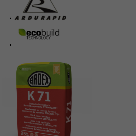
Anbieter
Google reCAPTCHA
Laufzeit
6 Monate
reCAPTCHA setzt ein notwendiges Cookie
Zweck
(_GRECAPTCHA), wenn es zum Zweck der
Risikoanalyse ausgeführt wird.