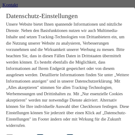
Kontakt
+49 2302 664-0
Datenschutz-Einstellungen
Unsere Website bietet Ihnen spannende Informationen und nützliche
Produkte
Dienste. Neben den Basisfunktionen nutzen wir auch Multimedia-
Rohbau
Estrichverlegung
Inhalte und setzen Tracking-Technologien von Drittanbietern ein, um
Untergrundvorbereitung
die Nutzung unserer Website zu analysieren, Verbesserungen
Bodenspachtelmassen
vorzunehmen und die Wirksamkeit unserer Werbung zu messen. Bitte
Abdichtungen
beachten Sie, dass in diesen Fällen Daten in Drittstaaten übermittelt
Fliesenkleber
werden können. Es besteht ebenfalls die Möglichkeit, dass
Fugenmörtel
Informationen auf Ihrem Endgerät gespeichert oder von diesem
Fugendichtstoffe
Natursteinverlegung
ausgelesen werden. Detaillierte Informationen finden Sie unter „Weitere
Bodenbelags- und Parkettklebstoffe
Informationen anzeigen“ und in unserer Datenschutzerklärung. Mit
Wandspachtelmassen
„Alles akzeptieren“ stimmen Sie allen Tracking-Technologien,
Werkzeug
Werbemessungen und Drittinhalten zu. Mit „Nur essenzielle Cookies
Zubehör
akzeptieren“ werden nur notwendige Dienste aktiviert. Alternativ
PANDOMO
können Sie Ihre individuelle Auswahl über Checkboxen festlegen. Diese
wedi Produkte
Marine Produkte
Einstellungen können Sie jederzeit über einen Klick auf „Datenschutz-
Service
Einstellungen“ im Footer ändern oder mit Wirkung für die Zukunft
ARDEX-Shop
widerrufen.
Aufbauberater
Aufbauempfehlungen