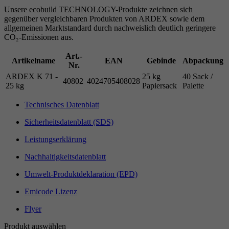
Unsere ecobuild TECHNOLOGY-Produkte zeichnen sich
gegenüber vergleichbaren Produkten von ARDEX sowie dem
allgemeinen Marktstandard durch nachweislich deutlich geringere
CO₂-Emissionen aus.
Art.-
Artikelname
EAN
Gebinde
Abpackung
Nr.
ARDEX K 71 -
25 kg
40 Sack /
40802
4024705408028
25 kg
Papiersack
Palette
Technisches Datenblatt
Sicherheitsdatenblatt (SDS)
Leistungserklärung
Nachhaltigkeitsdatenblatt
Umwelt-Produktdeklaration (EPD)
Emicode Lizenz
Flyer
Produkt auswählen