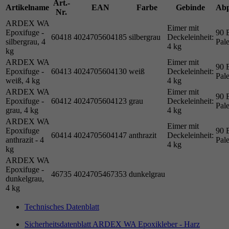
Art.-
Artikelname
EAN
Farbe
Gebinde
Ab
Nr.
ARDEX WA
Eimer mit
Epoxifuge -
90 
60418
4024705604185
silbergrau
Deckeleinheit:
silbergrau, 4
Pale
4 kg
kg
ARDEX WA
Eimer mit
90 
Epoxifuge -
60413
4024705604130
weiß
Deckeleinheit:
Pale
weiß, 4 kg
4 kg
ARDEX WA
Eimer mit
90 
Epoxifuge -
60412
4024705604123
grau
Deckeleinheit:
Pale
grau, 4 kg
4 kg
ARDEX WA
Eimer mit
Epoxifuge
90 
60414
4024705604147
anthrazit
Deckeleinheit:
anthrazit - 4
Pale
4 kg
kg
ARDEX WA
Epoxifuge -
46735
4024705467353
dunkelgrau
dunkelgrau,
4 kg
Technisches Datenblatt
Sicherheitsdatenblatt ARDEX WA Epoxikleber - Harz