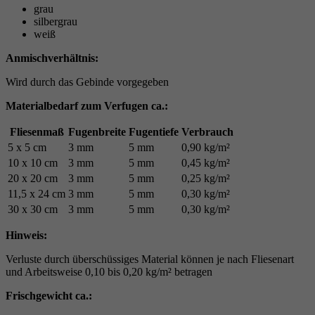
grau
silbergrau
weiß
Anmischverhältnis:
Wird durch das Gebinde vorgegeben
Materialbedarf zum Verfugen ca.:
Fliesenmaß
Fugenbreite
Fugentiefe
Verbrauch
5 x 5 cm
3 mm
5 mm
0,90 kg/m²
10 x 10 cm
3 mm
5 mm
0,45 kg/m²
20 x 20 cm
3 mm
5 mm
0,25 kg/m²
11,5 x 24 cm
3 mm
5 mm
0,30 kg/m²
30 x 30 cm
3 mm
5 mm
0,30 kg/m²
Hinweis:
Verluste durch überschüssiges Material können je nach Fliesenart
und Arbeitsweise 0,10 bis 0,20 kg/m² betragen
Frischgewicht ca.: