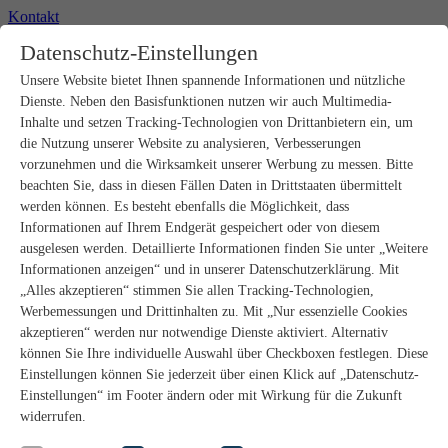
Kontakt
+49 2302 664-0
Datenschutz-Einstellungen
Unsere Website bietet Ihnen spannende Informationen und nützliche
Produkte
Dienste. Neben den Basisfunktionen nutzen wir auch Multimedia-
Rohbau
Estrichverlegung
Inhalte und setzen Tracking-Technologien von Drittanbietern ein, um
Untergrundvorbereitung
die Nutzung unserer Website zu analysieren, Verbesserungen
Bodenspachtelmassen
vorzunehmen und die Wirksamkeit unserer Werbung zu messen. Bitte
Abdichtungen
beachten Sie, dass in diesen Fällen Daten in Drittstaaten übermittelt
Fliesenkleber
werden können. Es besteht ebenfalls die Möglichkeit, dass
Fugenmörtel
Informationen auf Ihrem Endgerät gespeichert oder von diesem
Fugendichtstoffe
Natursteinverlegung
ausgelesen werden. Detaillierte Informationen finden Sie unter „Weitere
Bodenbelags- und Parkettklebstoffe
Informationen anzeigen“ und in unserer Datenschutzerklärung. Mit
Wandspachtelmassen
„Alles akzeptieren“ stimmen Sie allen Tracking-Technologien,
Werkzeug
Werbemessungen und Drittinhalten zu. Mit „Nur essenzielle Cookies
Zubehör
akzeptieren“ werden nur notwendige Dienste aktiviert. Alternativ
PANDOMO
können Sie Ihre individuelle Auswahl über Checkboxen festlegen. Diese
wedi Produkte
Marine Produkte
Einstellungen können Sie jederzeit über einen Klick auf „Datenschutz-
Service
Einstellungen“ im Footer ändern oder mit Wirkung für die Zukunft
ARDEX-Shop
widerrufen.
Aufbauberater
Aufbauempfehlungen