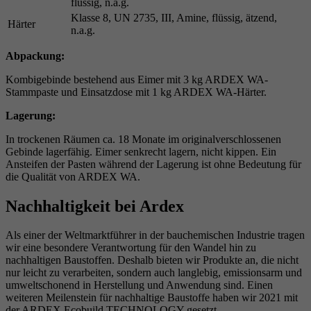
flüssig, n.a.g.
Klasse 8, UN 2735, III, Amine, flüssig, ätzend,
Härter
n.a.g.
Abpackung:
Kombigebinde bestehend aus Eimer mit 3 kg ARDEX WA-
Stammpaste und Einsatzdose mit 1 kg ARDEX WA-Härter.
Lagerung:
In trockenen Räumen ca. 18 Monate im originalverschlossenen
Gebinde lagerfähig. Eimer senkrecht lagern, nicht kippen. Ein
Ansteifen der Pasten während der Lagerung ist ohne Bedeutung für
die Qualität von ARDEX WA.
Nachhaltigkeit bei Ardex
Als einer der Weltmarktführer in der bauchemischen Industrie tragen
wir eine besondere Verantwortung für den Wandel hin zu
nachhaltigen Baustoffen. Deshalb bieten wir Produkte an, die nicht
nur leicht zu verarbeiten, sondern auch langlebig, emissionsarm und
umweltschonend in Herstellung und Anwendung sind. Einen
weiteren Meilenstein für nachhaltige Baustoffe haben wir 2021 mit
der ARDEX Ecobuild TECHNOLOGY gesetzt.