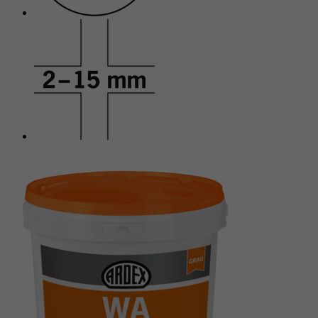
Anbieter
Google reCAPTCHA
Laufzeit
6 Monate
reCAPTCHA setzt ein notwendiges Cookie
Zweck
(_GRECAPTCHA), wenn es zum Zweck der
Risikoanalyse ausgeführt wird.