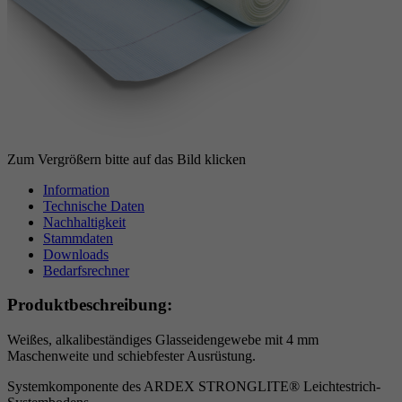
Anbieter
Google reCAPTCHA
Laufzeit
6 Monate
reCAPTCHA setzt ein notwendiges Cookie
Zweck
(_GRECAPTCHA), wenn es zum Zweck der
Risikoanalyse ausgeführt wird.
Zum Vergrößern bitte auf das Bild klicken
Information
Technische Daten
Nachhaltigkeit
Stammdaten
Downloads
Bedarfsrechner
Produktbeschreibung:
Weißes, alkalibeständiges Glasseidengewebe mit 4 mm
Maschenweite und schiebfester Ausrüstung.
Systemkomponente des ARDEX STRONGLITE® Leichtestrich-