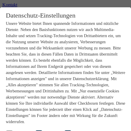
Kontakt
+49 2302 664-0
Datenschutz-Einstellungen
Unsere Website bietet Ihnen spannende Informationen und nützliche
Produkte
Dienste. Neben den Basisfunktionen nutzen wir auch Multimedia-
Rohbau
Estrichverlegung
Inhalte und setzen Tracking-Technologien von Drittanbietern ein, um
Untergrundvorbereitung
die Nutzung unserer Website zu analysieren, Verbesserungen
Bodenspachtelmassen
vorzunehmen und die Wirksamkeit unserer Werbung zu messen. Bitte
Abdichtungen
beachten Sie, dass in diesen Fällen Daten in Drittstaaten übermittelt
Fliesenkleber
werden können. Es besteht ebenfalls die Möglichkeit, dass
Fugenmörtel
Informationen auf Ihrem Endgerät gespeichert oder von diesem
Fugendichtstoffe
Natursteinverlegung
ausgelesen werden. Detaillierte Informationen finden Sie unter „Weitere
Bodenbelags- und Parkettklebstoffe
Informationen anzeigen“ und in unserer Datenschutzerklärung. Mit
Wandspachtelmassen
„Alles akzeptieren“ stimmen Sie allen Tracking-Technologien,
Werkzeug
Werbemessungen und Drittinhalten zu. Mit „Nur essenzielle Cookies
Zubehör
akzeptieren“ werden nur notwendige Dienste aktiviert. Alternativ
PANDOMO
können Sie Ihre individuelle Auswahl über Checkboxen festlegen. Diese
wedi Produkte
Marine Produkte
Einstellungen können Sie jederzeit über einen Klick auf „Datenschutz-
Service
Einstellungen“ im Footer ändern oder mit Wirkung für die Zukunft
ARDEX-Shop
widerrufen.
Aufbauberater
Aufbauempfehlungen