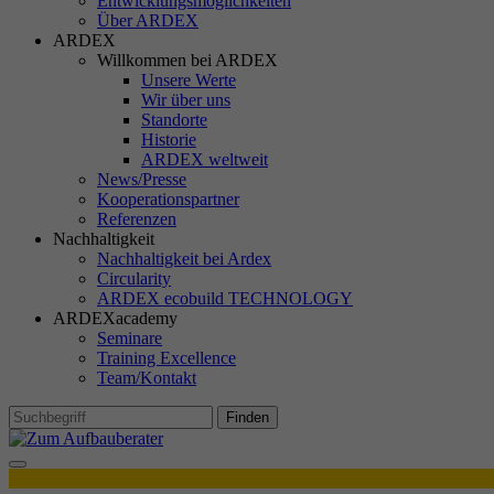
Entwicklungsmöglichkeiten
TD
Über ARDEX
ARDEX
Willkommen bei ARDEX
Unsere Werte
Wir über uns
Standorte
M
Historie
Ma
ARDEX weltweit
In
News/Presse
Si
Kooperationspartner
Referenzen
Ih
Nachhaltigkeit
Re
Nachhaltigkeit bei Ardex
Circularity
ARDEX ecobuild TECHNOLOGY
Ex
ARDEXacademy
Seminare
Wi
Training Excellence
In
Team/Kontakt
Finden
Produktdetails