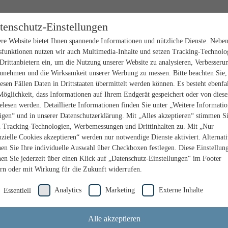
tenschutz-Einstellungen
re Website bietet Ihnen spannende Informationen und nützliche Dienste. Nebe
sfunktionen nutzen wir auch Multimedia-Inhalte und setzen Tracking-Technolo
Drittanbietern ein, um die Nutzung unserer Website zu analysieren, Verbesseru
unehmen und die Wirksamkeit unserer Werbung zu messen. Bitte beachten Sie,
iesen Fällen Daten in Drittstaaten übermittelt werden können. Es besteht ebenfal
Möglichkeit, dass Informationen auf Ihrem Endgerät gespeichert oder von dies
elesen werden. Detaillierte Informationen finden Sie unter „Weitere Informati
igen“ und in unserer Datenschutzerklärung. Mit „Alles akzeptieren“ stimmen S
n Tracking-Technologien, Werbemessungen und Drittinhalten zu. Mit „Nur
nzielle Cookies akzeptieren“ werden nur notwendige Dienste aktiviert. Alternat
en Sie Ihre individuelle Auswahl über Checkboxen festlegen. Diese Einstellun
en Sie jederzeit über einen Klick auf „Datenschutz-Einstellungen“ im Footer
rn oder mit Wirkung für die Zukunft widerrufen.
Analytics
Marketing
Externe Inhalte
Essentiell
Alle akzeptieren