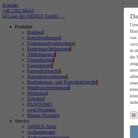
Kontakt
+49 2302 664-0
Da
Unse
Produkte
Basi
Rohbau
Estrichverlegung
von 
Untergrundvorbereitung
vorz
Bodenspachtelmassen
in d
Abdichtungen
die 
Fliesenkleber
ausg
Fugenmörtel
anze
Fugendichtstoffe
Natursteinverlegung
alle
Bodenbelags- und Parkettklebstoffe
esse
Wandspachtelmassen
könn
Werkzeug
könn
Zubehör
ände
PANDOMO
wedi Produkte
Marine Produkte
Service
ARDEX-Shop
Aufbauberater
Aufbauempfehlungen