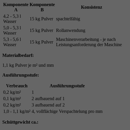
Komponente
Komponente
Konsistenz
A
B
4,2 - 5,3 l
15 kg Pulver
spachtelfähig
Wasser
5,0 - 5,3 l
15 kg Pulver
Rollanwendung
Wasser
5,3 - 5,6 l
Maschinenverarbeitung - je nach
15 kg Pulver
Wasser
Leistungsanforderung der Maschine
Materialbedarf:
1,1 kg Pulver je m² und mm
Ausführungsstufe:
Verbrauch
Ausführungsstufe
0,2 kg/m²
1
0,1 kg/m²
2 aufbauend auf 1
0,2 kg/m²
3 aufbauend auf 2
1,0 - 1,1 kg/m²
4, vollflächige Verspachtelung pro mm
Schüttgewicht ca.: