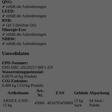
QNG:
✔
erfüllt die Anforderungen
LEED:
✔
erfüllt die Anforderungen
BNB:
✔
QS 5 (höchste QS)
Minergie-Eco:
✔
erfüllt die Anforderungen
NBBW:
✔
erfüllt die Anforderungen
Umweltdaten
EPD-Nummer:
EPD-DBC-20220217-IBF1-EN
Wasserentzugspotenzial:
0,0879 m³/kg Produkt
CO2-Emission:
0,488 kg CO2/kg Produkt
Art.-
Artikelname
EAN
Gebinde
Abpackung
Nr.
ARDEX A 929 -
15 kg
64 Sack /
45066
4024705450669
15 kg
Sack
Palette