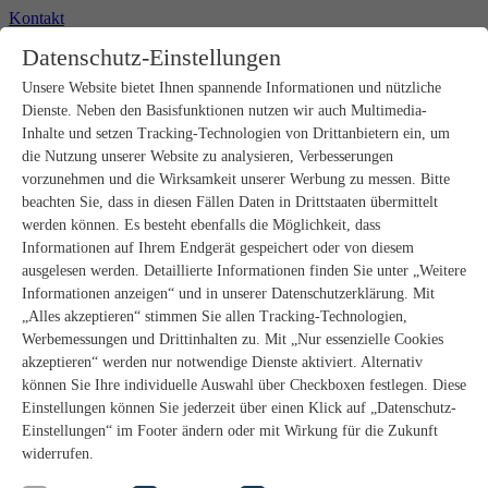
Kontakt
+49 2302 664-0
Datenschutz-Einstellungen
Unsere Website bietet Ihnen spannende Informationen und nützliche
Produkte
Dienste. Neben den Basisfunktionen nutzen wir auch Multimedia-
Rohbau
Estrichverlegung
Inhalte und setzen Tracking-Technologien von Drittanbietern ein, um
Untergrundvorbereitung
die Nutzung unserer Website zu analysieren, Verbesserungen
Bodenspachtelmassen
vorzunehmen und die Wirksamkeit unserer Werbung zu messen. Bitte
Abdichtungen
beachten Sie, dass in diesen Fällen Daten in Drittstaaten übermittelt
Fliesenkleber
werden können. Es besteht ebenfalls die Möglichkeit, dass
Fugenmörtel
Informationen auf Ihrem Endgerät gespeichert oder von diesem
Fugendichtstoffe
Natursteinverlegung
ausgelesen werden. Detaillierte Informationen finden Sie unter „Weitere
Bodenbelags- und Parkettklebstoffe
Informationen anzeigen“ und in unserer Datenschutzerklärung. Mit
Wandspachtelmassen
„Alles akzeptieren“ stimmen Sie allen Tracking-Technologien,
Werkzeug
Werbemessungen und Drittinhalten zu. Mit „Nur essenzielle Cookies
Zubehör
akzeptieren“ werden nur notwendige Dienste aktiviert. Alternativ
PANDOMO
können Sie Ihre individuelle Auswahl über Checkboxen festlegen. Diese
wedi Produkte
Marine Produkte
Einstellungen können Sie jederzeit über einen Klick auf „Datenschutz-
Service
Einstellungen“ im Footer ändern oder mit Wirkung für die Zukunft
ARDEX-Shop
widerrufen.
Aufbauberater
Aufbauempfehlungen