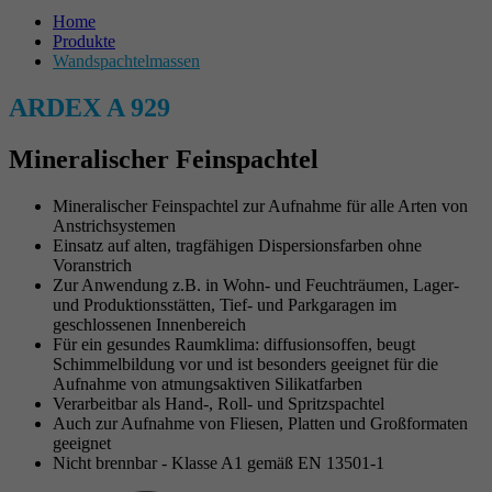
Name
cookie_optin
Name
_gid
Home
Produkte
Externe Inhalte
Anbieter
Ardex
Anbieter
Google Adwords
Wandspachtelmassen
Wir verwenden auf unserer Website externe Inhalte, um Ihnen
ARDEX A 929
zusätzliche Informationen anzubieten.
Laufzeit
1 Jahr
Laufzeit
1 Jahr
Cookie-Informationen anzeigen
Name
epExternalSalesGoogleMapsApiExternalContentAccepted
Zweck
Setzt die Einstellungen der Cookie-Gruppen.
Cookie von Google zur Steuerung der
Mineralischer Feinspachtel
Zweck
erweiterten Script- und Ereignisbehandlung.
Anbieter
Ardex
Mineralischer Feinspachtel zur Aufnahme für alle Arten von
Anstrichsystemen
Name
__cf_bm
Einsatz auf alten, tragfähigen Dispersionsfarben ohne
Laufzeit
Session
Name
_gat
Voranstrich
Anbieter
.myfonts.net
Zur Anwendung z.B. in Wohn- und Feuchträumen, Lager-
Zweck
Google Maps Karte für die Außendienstsuche
Anbieter
Google
und Produktionsstätten, Tief- und Parkgaragen im
geschlossenen Innenbereich
Laufzeit
30 Minuten
Für ein gesundes Raumklima: diffusionsoffen, beugt
Laufzeit
1 Tag
Schimmelbildung vor und ist besonders geeignet für die
Dient als Lizenz zur Verwendung einer Schrift
Aufnahme von atmungsaktiven Silikatfarben
Zweck
von myfonts.net.
Cookie von Google zur Steuerung der
Verarbeitbar als Hand-, Roll- und Spritzspachtel
Zweck
Auch zur Aufnahme von Fliesen, Platten und Großformaten
erweiterten Script- und Ereignisbehandlung.
geeignet
Nicht brennbar - Klasse A1 gemäß EN 13501-1
Name
_GRECAPTCHA