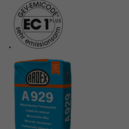
Anbieter
Google reCAPTCHA
Laufzeit
6 Monate
reCAPTCHA setzt ein notwendiges Cookie
Zweck
(_GRECAPTCHA), wenn es zum Zweck der
Risikoanalyse ausgeführt wird.