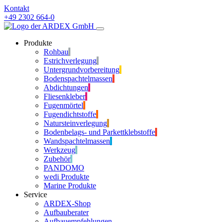
Kontakt
+49 2302 664-0
Produkte
Rohbau
Estrichverlegung
Untergrundvorbereitung
Bodenspachtelmassen
Abdichtungen
Fliesenkleber
Fugenmörtel
Fugendichtstoffe
Natursteinverlegung
Bodenbelags- und Parkettklebstoffe
Wandspachtelmassen
Werkzeug
Zubehör
PANDOMO
wedi Produkte
Marine Produkte
Service
ARDEX-Shop
Aufbauberater
Aufbauempfehlungen