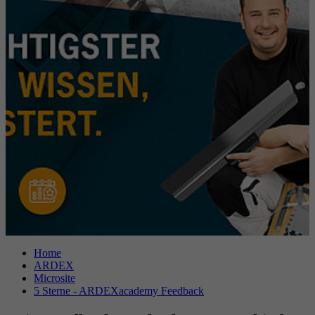
Anbieter
Google reCAPTCHA
Laufzeit
6 Monate
reCAPTCHA setzt ein notwendiges Cookie
Zweck
(_GRECAPTCHA), wenn es zum Zweck der
Risikoanalyse ausgeführt wird.
Home
ARDEX
Microsite
5 Sterne - ARDEXacademy Feedback