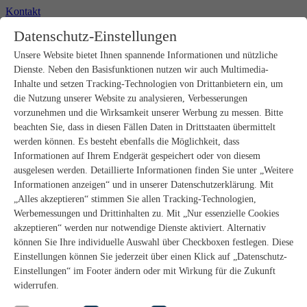
Kontakt
+49 2302 664-0
Datenschutz-Einstellungen
Unsere Website bietet Ihnen spannende Informationen und nützliche
Produkte
Dienste. Neben den Basisfunktionen nutzen wir auch Multimedia-
Rohbau
Estrichverlegung
Inhalte und setzen Tracking-Technologien von Drittanbietern ein, um
Untergrundvorbereitung
die Nutzung unserer Website zu analysieren, Verbesserungen
Bodenspachtelmassen
vorzunehmen und die Wirksamkeit unserer Werbung zu messen. Bitte
Abdichtungen
beachten Sie, dass in diesen Fällen Daten in Drittstaaten übermittelt
Fliesenkleber
werden können. Es besteht ebenfalls die Möglichkeit, dass
Fugenmörtel
Informationen auf Ihrem Endgerät gespeichert oder von diesem
Fugendichtstoffe
Natursteinverlegung
ausgelesen werden. Detaillierte Informationen finden Sie unter „Weitere
Bodenbelags- und Parkettklebstoffe
Informationen anzeigen“ und in unserer Datenschutzerklärung. Mit
Wandspachtelmassen
„Alles akzeptieren“ stimmen Sie allen Tracking-Technologien,
Werkzeug
Werbemessungen und Drittinhalten zu. Mit „Nur essenzielle Cookies
Zubehör
akzeptieren“ werden nur notwendige Dienste aktiviert. Alternativ
PANDOMO
können Sie Ihre individuelle Auswahl über Checkboxen festlegen. Diese
wedi Produkte
Marine Produkte
Einstellungen können Sie jederzeit über einen Klick auf „Datenschutz-
Service
Einstellungen“ im Footer ändern oder mit Wirkung für die Zukunft
ARDEX-Shop
widerrufen.
Aufbauberater
Aufbauempfehlungen