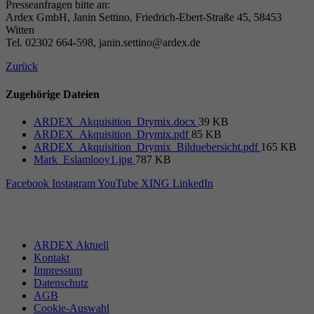
Presseanfragen bitte an:
Ardex GmbH, Janin Settino, Friedrich-Ebert-Straße 45, 58453
Witten
Tel. 02302 664-598, janin.settino@ardex.de
Zurück
Zugehörige Dateien
ARDEX_Akquisition_Drymix.docx
39 KB
ARDEX_Akquisition_Drymix.pdf
85 KB
ARDEX_Akquisition_Drymix_Bilduebersicht.pdf
165 KB
Mark_Eslamlooy1.jpg
787 KB
Facebook
Instagram
YouTube
XING
LinkedIn
ARDEX Aktuell
Kontakt
Impressum
Datenschutz
AGB
Cookie-Auswahl