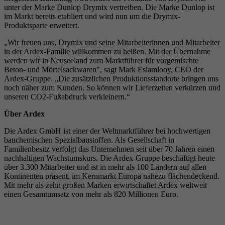
unter der Marke Dunlop Drymix vertreiben. Die Marke Dunlop ist
im Markt bereits etabliert und wird nun um die Drymix-
Produktsparte erweitert.
„Wir freuen uns, Drymix und seine Mitarbeiterinnen und Mitarbeiter
in der Ardex-Familie willkommen zu heißen. Mit der Übernahme
werden wir in Neuseeland zum Marktführer für vorgemischte
Beton- und Mörtelsackwaren", sagt Mark Eslamlooy, CEO der
Ardex-Gruppe. „Die zusätzlichen Produktionsstandorte bringen uns
noch näher zum Kunden. So können wir Lieferzeiten verkürzen und
unseren CO2-Fußabdruck verkleinern.“
Über Ardex
Die Ardex GmbH ist einer der Weltmarktführer bei hochwertigen
bauchemischen Spezialbaustoffen. Als Gesellschaft in
Familienbesitz verfolgt das Unternehmen seit über 70 Jahren einen
nachhaltigen Wachstumskurs. Die Ardex-Gruppe beschäftigt heute
über 3.300 Mitarbeiter und ist in mehr als 100 Ländern auf allen
Kontinenten präsent, im Kernmarkt Europa nahezu flächendeckend.
Mit mehr als zehn großen Marken erwirtschaftet Ardex weltweit
einen Gesamtumsatz von mehr als 820 Millionen Euro.