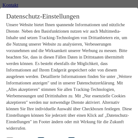
Kontakt
+49 2302 664-0
Datenschutz-Einstellungen
Unsere Website bietet Ihnen spannende Informationen und nützliche
Produkte
Dienste. Neben den Basisfunktionen nutzen wir auch Multimedia-
Rohbau
Estrichverlegung
Inhalte und setzen Tracking-Technologien von Drittanbietern ein, um
Untergrundvorbereitung
die Nutzung unserer Website zu analysieren, Verbesserungen
Bodenspachtelmassen
vorzunehmen und die Wirksamkeit unserer Werbung zu messen. Bitte
Abdichtungen
beachten Sie, dass in diesen Fällen Daten in Drittstaaten übermittelt
Fliesenkleber
werden können. Es besteht ebenfalls die Möglichkeit, dass
Fugenmörtel
Informationen auf Ihrem Endgerät gespeichert oder von diesem
Fugendichtstoffe
Natursteinverlegung
ausgelesen werden. Detaillierte Informationen finden Sie unter „Weitere
Bodenbelags- und Parkettklebstoffe
Informationen anzeigen“ und in unserer Datenschutzerklärung. Mit
Wandspachtelmassen
„Alles akzeptieren“ stimmen Sie allen Tracking-Technologien,
Werkzeug
Werbemessungen und Drittinhalten zu. Mit „Nur essenzielle Cookies
Zubehör
akzeptieren“ werden nur notwendige Dienste aktiviert. Alternativ
PANDOMO
können Sie Ihre individuelle Auswahl über Checkboxen festlegen. Diese
wedi Produkte
Marine Produkte
Einstellungen können Sie jederzeit über einen Klick auf „Datenschutz-
Service
Einstellungen“ im Footer ändern oder mit Wirkung für die Zukunft
ARDEX-Shop
widerrufen.
Aufbauberater
Aufbauempfehlungen