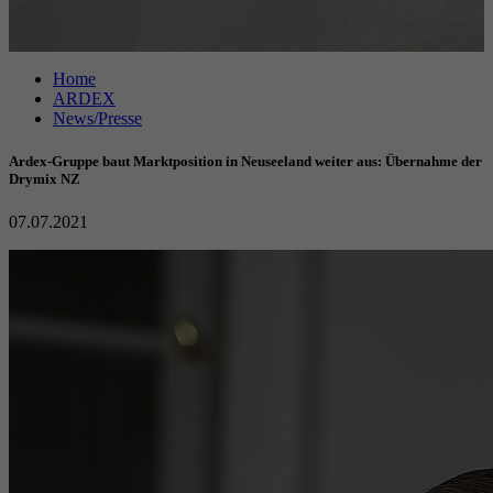
Anbieter
Google reCAPTCHA
Home
Laufzeit
6 Monate
ARDEX
News/Presse
reCAPTCHA setzt ein notwendiges Cookie
Zweck
(_GRECAPTCHA), wenn es zum Zweck der
Ardex-Gruppe baut Marktposition in Neuseeland weiter aus: Übernahme der
Risikoanalyse ausgeführt wird.
Drymix NZ
07.07.2021