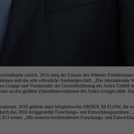
s Geschäftsjahr zurück. 2016 stieg der Umsatz des Wittener Familienu
ationen und das sehr erfreuliche Auslandgeschäft. „Das international
ex-Gruppe und Vorsitzender der Geschäftsführung der Ardex GmbH in D
ro zu den größten Zukunftsinvestitionen der Ardex-Gruppe zählt. Da
novationen. 2016 gehörte dazu beispielsweise ARDEX S8 FLOW, die wel
ch das 2016 fertiggestellte Forschungs- und Entwicklungszentrum. „Un
dex-CEO weiter. „Mit unserem hochmodernen Forschungs- und Entwicklu