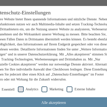
tenschutz-Einstellungen
re Website bietet Ihnen spannende Informationen und nützliche Dienste. Nebe
sfunktionen nutzen wir auch Multimedia-Inhalte und setzen Tracking-Technolo
Drittanbietern ein, um die Nutzung unserer Website zu analysieren, Verbesseru
unehmen und die Wirksamkeit unserer Werbung zu messen. Bitte beachten Sie,
iesen Fällen Daten in Drittstaaten übermittelt werden können. Es besteht ebenfal
Möglichkeit, dass Informationen auf Ihrem Endgerät gespeichert oder von dies
elesen werden. Detaillierte Informationen finden Sie unter „Weitere Informati
igen“ und in unserer Datenschutzerklärung. Mit „Alles akzeptieren“ stimmen S
n Tracking-Technologien, Werbemessungen und Drittinhalten zu. Mit „Nur
nzielle Cookies akzeptieren“ werden nur notwendige Dienste aktiviert. Alternat
en Sie Ihre individuelle Auswahl über Checkboxen festlegen. Diese Einstellun
en Sie jederzeit über einen Klick auf „Datenschutz-Einstellungen“ im Footer
rn oder mit Wirkung für die Zukunft widerrufen.
Analytics
Marketing
Externe Inhalte
Essentiell
Alle akzeptieren