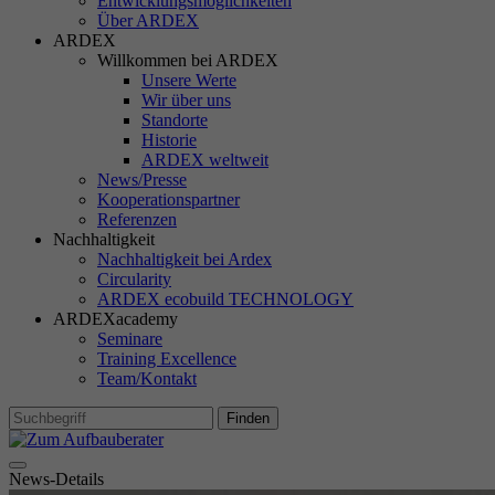
Entwicklungsmöglichkeiten
TD
Über ARDEX
ARDEX
Willkommen bei ARDEX
Unsere Werte
Wir über uns
Standorte
M
Historie
Ma
ARDEX weltweit
In
News/Presse
Si
Kooperationspartner
Referenzen
Ih
Nachhaltigkeit
Re
Nachhaltigkeit bei Ardex
Circularity
ARDEX ecobuild TECHNOLOGY
Ex
ARDEXacademy
Seminare
Wi
Training Excellence
In
Team/Kontakt
Finden
News-Details