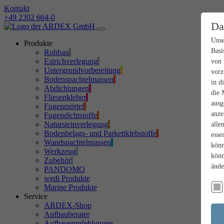
Kontakt
+49 2302 664-0
Da
Unse
Produkte
Basi
Rohbau
Estrichverlegung
von 
Untergrundvorbereitung
vorz
Bodenspachtelmassen
in d
Abdichtungen
die 
Fliesenkleber
ausg
Fugenmörtel
anze
Fugendichtstoffe
Natursteinverlegung
alle
Bodenbelags- und Parkettklebstoffe
esse
Wandspachtelmassen
könn
Werkzeug
könn
Zubehör
ände
PANDOMO
wedi Produkte
Marine Produkte
Service
ARDEX-Shop
Aufbauberater
Aufbauempfehlungen