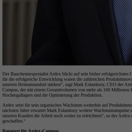
Der Bauchemiespezialist Ardex blickt auf sein bisher erfolgreichste
für die erfolgreiche Entwicklung waren die zahlreichen Produktinnov
unseren Heimatstandort stärken“, sagt Mark Eslamlooy, CEO der Ard
Campus, der mit einem Gesamtvolumen von mehr als 100 Millionen Eu
Hochregallagers und die Optimierung der Produktion.
Ardex setzt für sein organisches Wachstum weiterhin auf Produktin
nächsten Jahre erwartet Mark Eslamlooy weitere Wachstumsimpulse dur
unseren Kunden die Arbeit noch weiter zu erleichtern“, so der Ar
geschaffen.“
Baustart für Ardex-Campus