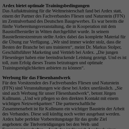
Ardex bietet optimale Trainingsbedingungen
Das Auftakttraining für die Weltmeisterschaft fand bei Ardex statt,
einem der Partner des Fachverbandes Fliesen und Naturstein (FFN)
im Zentralverband des Deutschen Baugewerbes. Es war bereits die
fünfte Vorbereitungsveranstaltung, die in Kooperation mit dem
Baustoffhersteller in Witten durchgeführt wurde. In seinem
Baustellentestzentrum stellte Ardex dabei das komplette Material für
die Übung zur Verfügung. „Wir sind immer wieder stolz, dass die
Besten der Branche bei uns trainieren“, meint Dr. Markus Stolper,
Geschäftsführer Marketing und Vertrieb bei Ardex. „Die jungen
Fliesenleger haben eine beeindruckende Leistung gezeigt. Und es ist
toll, zum Erfolg dieses Teams beizutragen und optimale
Trainingsmöglichkeiten anbieten zu können“.
Werbung für das Fliesenhandwerk
Für den Vorsitzenden des Fachverbandes Fliesen und Naturstein
(FFN) sind Veranstaltungen wie diese bei Ardex unerlässlich. „Sie
sind auch Werbung für unser Fliesenhandwerk“, betont Jürgen
Kullmann. „Und wir pflegen so den direkten Kontakt mit einem
wichtigen Netzwerkpartner.“ Die partnerschaftliche
Zusammenarbeit ist für Kullmann ein wichtiger Baustein der Arbeit
des Verbandes. Diese soll künftig noch weiter ausgebaut werden.
Ardex habe perfekte Vorbereitungstage für das große Ziel
angeboten: die Titelverteidigungen bei den Welt- und