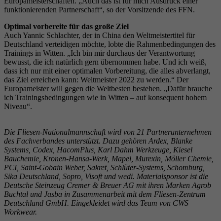
Europameisterschaften. „Auch das ist für mich Ausdruck einer
funktionierenden Partnerschaft“, so der Vorsitzende des FFN.
Optimal vorbereite für das große Ziel
Auch Yannic Schlachter, der in China den Weltmeistertitel für
Deutschland verteidigen möchte, lobte die Rahmenbedingungen des
Trainings in Witten. „Ich bin mir durchaus der Verantwortung
bewusst, die ich natürlich gern übernommen habe. Und ich weiß,
dass ich nur mit einer optimalen Vorbereitung, die alles abverlangt,
das Ziel erreichen kann: Weltmeister 2022 zu werden.“ Der
Europameister will gegen die Weltbesten bestehen. „Dafür brauche
ich Trainingsbedingungen wie in Witten – auf konsequent hohem
Niveau“.
Die Fliesen-Nationalmannschaft wird von 21 Partnerunternehmen
des Fachverbandes unterstützt. Dazu gehören Ardex, Blanke
Systems, Codex, HacomPlus, Karl Dahm Werkzeuge, Kiesel
Bauchemie, Kronen-Hansa-Werk, Mapei, Murexin, Möller Chemie,
PCI, Saint-Gobain Weber, Sakret, Schlüter-Systems, Schomburg,
Sika Deutschland, Sopro, Visoft und wedi. Materialsponsor ist die
Deutsche Steinzeug Cremer & Breuer AG mit ihren Marken Agrob
Buchtal und Jasba in Zusammenarbeit mit dem Fliesen-Zentrum
Deutschland GmbH. Eingekleidet wird das Team von CWS
Workwear.