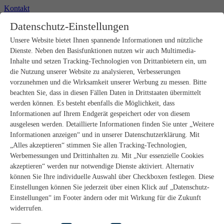
Kontakt
+49 2302 664-0
Datenschutz-Einstellungen
Unsere Website bietet Ihnen spannende Informationen und nützliche
Produkte
Dienste. Neben den Basisfunktionen nutzen wir auch Multimedia-
Rohbau
Estrichverlegung
Inhalte und setzen Tracking-Technologien von Drittanbietern ein, um
Untergrundvorbereitung
die Nutzung unserer Website zu analysieren, Verbesserungen
Bodenspachtelmassen
vorzunehmen und die Wirksamkeit unserer Werbung zu messen. Bitte
Abdichtungen
beachten Sie, dass in diesen Fällen Daten in Drittstaaten übermittelt
Fliesenkleber
werden können. Es besteht ebenfalls die Möglichkeit, dass
Fugenmörtel
Informationen auf Ihrem Endgerät gespeichert oder von diesem
Fugendichtstoffe
Natursteinverlegung
ausgelesen werden. Detaillierte Informationen finden Sie unter „Weitere
Bodenbelags- und Parkettklebstoffe
Informationen anzeigen“ und in unserer Datenschutzerklärung. Mit
Wandspachtelmassen
„Alles akzeptieren“ stimmen Sie allen Tracking-Technologien,
Werkzeug
Werbemessungen und Drittinhalten zu. Mit „Nur essenzielle Cookies
Zubehör
akzeptieren“ werden nur notwendige Dienste aktiviert. Alternativ
PANDOMO
können Sie Ihre individuelle Auswahl über Checkboxen festlegen. Diese
wedi Produkte
Marine Produkte
Einstellungen können Sie jederzeit über einen Klick auf „Datenschutz-
Service
Einstellungen“ im Footer ändern oder mit Wirkung für die Zukunft
ARDEX-Shop
widerrufen.
Aufbauberater
Aufbauempfehlungen