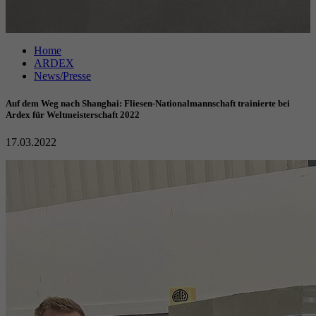
Anbieter
Google reCAPTCHA
Home
Laufzeit
6 Monate
ARDEX
News/Presse
reCAPTCHA setzt ein notwendiges Cookie
Zweck
(_GRECAPTCHA), wenn es zum Zweck der
Auf dem Weg nach Shanghai: Fliesen-Nationalmannschaft trainierte bei
Risikoanalyse ausgeführt wird.
Ardex für Weltmeisterschaft 2022
17.03.2022