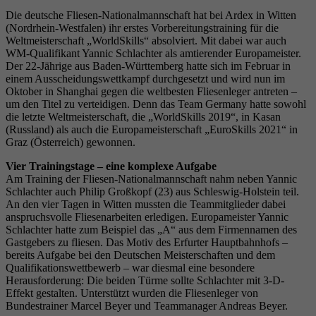
Die deutsche Fliesen-Nationalmannschaft hat bei Ardex in Witten
(Nordrhein-Westfalen) ihr erstes Vorbereitungstraining für die
Weltmeisterschaft „WorldSkills“ absolviert. Mit dabei war auch
WM-Qualifikant Yannic Schlachter als amtierender Europameister.
Der 22-Jährige aus Baden-Württemberg hatte sich im Februar in
einem Ausscheidungswettkampf durchgesetzt und wird nun im
Oktober in Shanghai gegen die weltbesten Fliesenleger antreten –
um den Titel zu verteidigen. Denn das Team Germany hatte sowohl
die letzte Weltmeisterschaft, die „WorldSkills 2019“, in Kasan
(Russland) als auch die Europameisterschaft „EuroSkills 2021“ in
Graz (Österreich) gewonnen.
Vier Trainingstage – eine komplexe Aufgabe
Am Training der Fliesen-Nationalmannschaft nahm neben Yannic
Schlachter auch Philip Großkopf (23) aus Schleswig-Holstein teil.
An den vier Tagen in Witten mussten die Teammitglieder dabei
anspruchsvolle Fliesenarbeiten erledigen. Europameister Yannic
Schlachter hatte zum Beispiel das „A“ aus dem Firmennamen des
Gastgebers zu fliesen. Das Motiv des Erfurter Hauptbahnhofs –
bereits Aufgabe bei den Deutschen Meisterschaften und dem
Qualifikationswettbewerb – war diesmal eine besondere
Herausforderung: Die beiden Türme sollte Schlachter mit 3-D-
Effekt gestalten. Unterstützt wurden die Fliesenleger von
Bundestrainer Marcel Beyer und Teammanager Andreas Beyer.