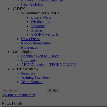
Entwicklungsmöglichkeiten
TD
Über ARDEX
ARDEX
Willkommen bei ARDEX
Unsere Werte
Wir über uns
Standorte
M
Historie
Ma
ARDEX weltweit
In
News/Presse
Si
Kooperationspartner
Referenzen
Ih
Nachhaltigkeit
Re
Nachhaltigkeit bei Ardex
Circularity
ARDEX ecobuild TECHNOLOGY
Ex
ARDEXacademy
Seminare
Wi
Training Excellence
In
Team/Kontakt
Finden
News-Details