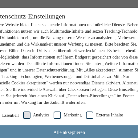
tenschutz-Einstellungen
re Website bietet Ihnen spannende Informationen und nützliche Dienste. Nebe
sfunktionen nutzen wir auch Multimedia-Inhalte und setzen Tracking-Technolo
Drittanbietern ein, um die Nutzung unserer Website zu analysieren, Verbesseru
unehmen und die Wirksamkeit unserer Werbung zu messen. Bitte beachten Sie,
iesen Fällen Daten in Drittstaaten übermittelt werden können. Es besteht ebenfal
Möglichkeit, dass Informationen auf Ihrem Endgerät gespeichert oder von dies
elesen werden. Detaillierte Informationen finden Sie unter „Weitere Informati
igen“ und in unserer Datenschutzerklärung. Mit „Alles akzeptieren“ stimmen S
n Tracking-Technologien, Werbemessungen und Drittinhalten zu. Mit „Nur
nzielle Cookies akzeptieren“ werden nur notwendige Dienste aktiviert. Alternat
en Sie Ihre individuelle Auswahl über Checkboxen festlegen. Diese Einstellun
en Sie jederzeit über einen Klick auf „Datenschutz-Einstellungen“ im Footer
rn oder mit Wirkung für die Zukunft widerrufen.
Analytics
Marketing
Externe Inhalte
Essentiell
Alle akzeptieren