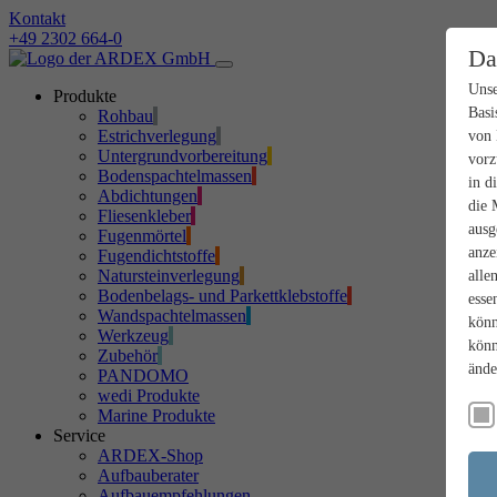
Kontakt
+49 2302 664-0
Da
Unse
Produkte
Basi
Rohbau
Estrichverlegung
von 
Untergrundvorbereitung
vorz
Bodenspachtelmassen
in d
Abdichtungen
die 
Fliesenkleber
ausg
Fugenmörtel
anze
Fugendichtstoffe
Natursteinverlegung
alle
Bodenbelags- und Parkettklebstoffe
esse
Wandspachtelmassen
könn
Werkzeug
könn
Zubehör
ände
PANDOMO
wedi Produkte
Marine Produkte
Service
ARDEX-Shop
Aufbauberater
Aufbauempfehlungen