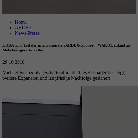
Anbieter
Google reCAPTCHA
Home
Laufzeit
6 Monate
ARDEX
News/Presse
reCAPTCHA setzt ein notwendiges Cookie
Zweck
(_GRECAPTCHA), wenn es zum Zweck der
LOBA wird Teil der internationalen ARDEX-Gruppe – WAKOL zukünftig
Risikoanalyse ausgeführt wird.
Mehrheitsgesellschafter
29.10.2018
Michael Fischer als geschäftsführender Gesellschafter bestätigt,
weitere Expansion und langfristige Nachfolge gesichert