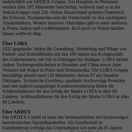
mehrheitlich zur ARDEX-Gruppe. Am Hauptsitz in Pirmasens
werden über 185 Mitarbeiter beschäftigt, weltweit sind es in der
Wakol-Gruppe rund 230. Neben Deutschland gehören Österreich,
die Schweiz, Nordamerika und die Niederlande zu den wichtigsten
Absatzmärkten. Weitere intensive Aktivitäten gibt es unter anderem
in Polen, Italien und Großbritannien. Im Export ist Wakol darüber
hinaus weltweit tätig.
Über LOBA
1922 gegründet, bilden die Gestaltung, Veredelung und Pflege von
Parkett- und Holzfußböden seit fast 100 Jahren das Kerngeschäft
des Unternehmens mit Sitz in Ditzingen bei Stuttgart. LOBA besitzt
zudem Tochtergesellschaften in Brasilien und China sowie Joint
Ventures mit Wakol in Polen und Nordamerika. Die LOBA-Gruppe
beschäftigt aktuell rund 120 Mitarbeiter, davon 97 am Standort
Ditzingen. Technische Exzellenz, qualitativ hochwertige Produkte
und eine äußerst ausgeprägte Kundenorientierung bilden die
Schlüsselfaktoren für den Erfolg der Marke LOBA in über 60
Ländern. Schlüsselfaktoren für den Erfolg der Marke LOBA in über
60 Ländern.
Über ARDEX
Die ARDEX GmbH ist einer der Weltmarktführer bei hochwertigen
bauchemischen Spezialbaustoffen. Als Gesellschaft in
Familienbesitz verfolgt das Unternehmen seit mehr als 65 Jahren