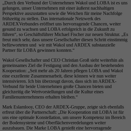
„Durch den Verbund der Unternehmen Wakol und LOBA ist es uns
gelungen, unser Unternehmen mit einer äußerst nachhaltigen
Perspektive auszustatten sowie die Weichen für meine Nachfolge
frühzeitig zu stellen. Das internationale Netzwerk des
ARDEXVerbundes eröffnet uns hervorragende Chancen, weiter
gesund zu wachsen und LOBA erfolgreich in die Zukunft zu
führen“, so Geschäftsführer Michael Fischer zur neuen Struktur. „Es
freut mich sehr, dass unsere Gesellschafter diesen Schritt einstimmig
befürworteten und wir mit Wakol und ARDEX substanzielle
Partner für LOBA gewinnen konnten.“
Wakol Gesellschafter und CEO Christian Groß sieht weiterhin als
gemeinsames Ziel die Festigung und den Ausbau der bestehenden
Kooperation: „Seit mehr als 20 Jahren pflegen LOBA und Wakol
eine exzellente Zusammenarbeit, diese können wir nun weiter
intensivieren. Ich bin überzeugt davon, dass sich im ARDEX-
Verbund für beide Unternehmen große Chancen bieten und
gleichzeitig die Wertvorstellungen und die Kultur eines
Familienunternehmens erhalten bleiben.“
Mark Eslamlooy, CEO der ARDEX-Gruppe, zeigte sich ebenfalls
erfreut über die Partnerschaft: „Die Kooperation mit LOBA ist für
uns eine optimale Konstellation, um unsere Kompetenz im Bereich
der Bodensysteme und Oberflächenveredelungen weiter
auszubauen. Die Marke LOBA genießt eine hervorragende