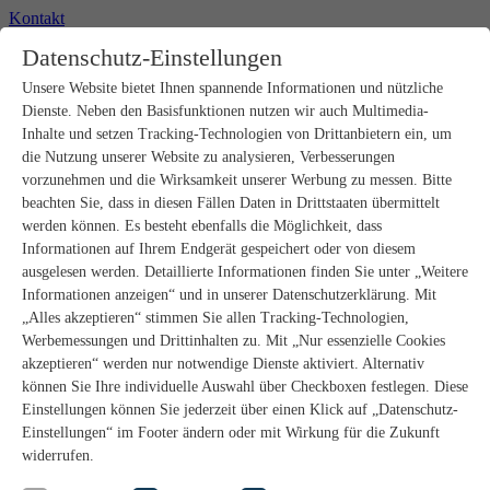
Kontakt
+49 2302 664-0
Datenschutz-Einstellungen
Unsere Website bietet Ihnen spannende Informationen und nützliche
Produkte
Dienste. Neben den Basisfunktionen nutzen wir auch Multimedia-
Rohbau
Estrichverlegung
Inhalte und setzen Tracking-Technologien von Drittanbietern ein, um
Untergrundvorbereitung
die Nutzung unserer Website zu analysieren, Verbesserungen
Bodenspachtelmassen
vorzunehmen und die Wirksamkeit unserer Werbung zu messen. Bitte
Abdichtungen
beachten Sie, dass in diesen Fällen Daten in Drittstaaten übermittelt
Fliesenkleber
werden können. Es besteht ebenfalls die Möglichkeit, dass
Fugenmörtel
Informationen auf Ihrem Endgerät gespeichert oder von diesem
Fugendichtstoffe
Natursteinverlegung
ausgelesen werden. Detaillierte Informationen finden Sie unter „Weitere
Bodenbelags- und Parkettklebstoffe
Informationen anzeigen“ und in unserer Datenschutzerklärung. Mit
Wandspachtelmassen
„Alles akzeptieren“ stimmen Sie allen Tracking-Technologien,
Werkzeug
Werbemessungen und Drittinhalten zu. Mit „Nur essenzielle Cookies
Zubehör
akzeptieren“ werden nur notwendige Dienste aktiviert. Alternativ
PANDOMO
können Sie Ihre individuelle Auswahl über Checkboxen festlegen. Diese
wedi Produkte
Marine Produkte
Einstellungen können Sie jederzeit über einen Klick auf „Datenschutz-
Service
Einstellungen“ im Footer ändern oder mit Wirkung für die Zukunft
ARDEX-Shop
widerrufen.
Aufbauberater
Aufbauempfehlungen