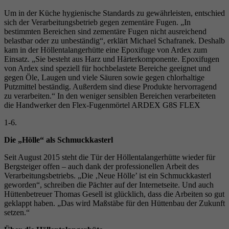
Um in der Küche hygienische Standards zu gewährleisten, entschied
sich der Verarbeitungsbetrieb gegen zementäre Fugen. „In
bestimmten Bereichen sind zementäre Fugen nicht ausreichend
belastbar oder zu unbeständig“, erklärt Michael Schafranek. Deshalb
kam in der Höllentalangerhütte eine Epoxifuge von Ardex zum
Einsatz. „Sie besteht aus Harz und Härterkomponente. Epoxifugen
von Ardex sind speziell für hochbelastete Bereiche geeignet und
gegen Öle, Laugen und viele Säuren sowie gegen chlorhaltige
Putzmittel beständig. Außerdem sind diese Produkte hervorragend
zu verarbeiten.“ In den weniger sensiblen Bereichen verarbeiteten
die Handwerker den Flex-Fugenmörtel ARDEX G8S FLEX
1-6.
Die „Hölle“ als Schmuckkasterl
Seit August 2015 steht die Tür der Höllentalangerhütte wieder für
Bergsteiger offen – auch dank der professionellen Arbeit des
Verarbeitungsbetriebs. „Die ‚Neue Hölle’ ist ein Schmuckkasterl
geworden“, schreiben die Pächter auf der Internetseite. Und auch
Hüttenbetreuer Thomas Gesell ist glücklich, dass die Arbeiten so gut
geklappt haben. „Das wird Maßstäbe für den Hüttenbau der Zukunft
setzen.“