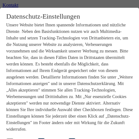
Kontakt
+49 2302 664-0
Datenschutz-Einstellungen
Unsere Website bietet Ihnen spannende Informationen und nützliche
Produkte
Dienste. Neben den Basisfunktionen nutzen wir auch Multimedia-
Rohbau
Estrichverlegung
Inhalte und setzen Tracking-Technologien von Drittanbietern ein, um
Untergrundvorbereitung
die Nutzung unserer Website zu analysieren, Verbesserungen
Bodenspachtelmassen
vorzunehmen und die Wirksamkeit unserer Werbung zu messen. Bitte
Abdichtungen
beachten Sie, dass in diesen Fällen Daten in Drittstaaten übermittelt
Fliesenkleber
werden können. Es besteht ebenfalls die Möglichkeit, dass
Fugenmörtel
Informationen auf Ihrem Endgerät gespeichert oder von diesem
Fugendichtstoffe
Natursteinverlegung
ausgelesen werden. Detaillierte Informationen finden Sie unter „Weitere
Bodenbelags- und Parkettklebstoffe
Informationen anzeigen“ und in unserer Datenschutzerklärung. Mit
Wandspachtelmassen
„Alles akzeptieren“ stimmen Sie allen Tracking-Technologien,
Werkzeug
Werbemessungen und Drittinhalten zu. Mit „Nur essenzielle Cookies
Zubehör
akzeptieren“ werden nur notwendige Dienste aktiviert. Alternativ
PANDOMO
können Sie Ihre individuelle Auswahl über Checkboxen festlegen. Diese
wedi Produkte
Marine Produkte
Einstellungen können Sie jederzeit über einen Klick auf „Datenschutz-
Service
Einstellungen“ im Footer ändern oder mit Wirkung für die Zukunft
ARDEX-Shop
widerrufen.
Aufbauberater
Aufbauempfehlungen