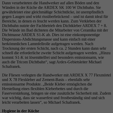
Dann verarbeiteten die Handwerker auf allen Böden und den
Wänden in der Küche die ARDEX SK 100 W Dichtbahn. Sie
gewährleistet eine gleichmäßige Schichtdicke, ist unempfindlich
gegen Laugen und wirkt rissüberbrückend – und ist damit ideal für
Bereiche, in denen es feucht werden kann. Zum Verkleben der
Dichtbahn nutzte der Fachbetrieb den Dichtkleber ARDEX 7 + 8.
Die Wände im Bad dichteten die Mitarbeiter von Ceramika mit der
Dichtmasse ARDEX S1-K ab. Dies ist eine einkomponentige
Dispersions-Abdichtungsmasse und kann einfach mit einer
herkömmlichen Lammfellrolle aufgetragen werden. Nach
Trocknung der ersten Schicht, nach ca. 2 Stunden kann dann sehr
schnell die erforderliche zweite Schicht aufgetragen werden. „Hinzu
kommt: S1-K ist lösemittelfrei und besonders emissionsarm, wie
auch die Tricom Dichtbahn“, sagt Ardex-Gebietsleiter Michael
Schafranek.
Die Fliesen verlegten die Handwerker mit ARDEX X 77 Flexmörtel
und X 78 Flexkleber auf Zement-Basis – ebenfalls sehr
emissionsarme Produkte. „Beide Kleber ermöglichen die
Herstellung eines flexiblen Kleberbettes und durch die
Faserverstärkung, bringen sie eine zusätzliche Sicherheit mit. Zudem
war wichtig, dass sie wasserfest und frostbeständig sind und sich
leicht verarbeiten lassen“, so Michael Schafranek.
Hygiene in der Küche