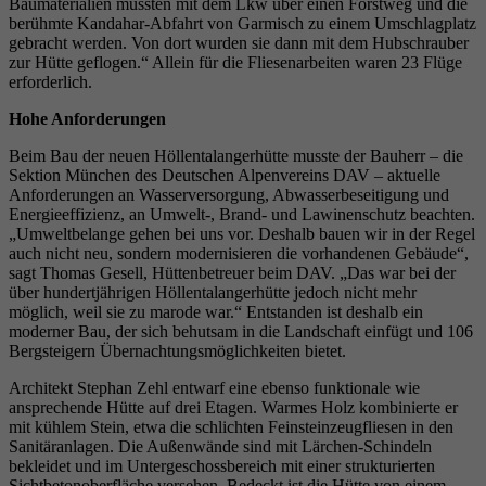
Baumaterialien mussten mit dem Lkw über einen Forstweg und die
berühmte Kandahar-Abfahrt von Garmisch zu einem Umschlagplatz
gebracht werden. Von dort wurden sie dann mit dem Hubschrauber
zur Hütte geflogen.“ Allein für die Fliesenarbeiten waren 23 Flüge
erforderlich.
Hohe Anforderungen
Beim Bau der neuen Höllentalangerhütte musste der Bauherr – die
Sektion München des Deutschen Alpenvereins DAV – aktuelle
Anforderungen an Wasserversorgung, Abwasserbeseitigung und
Energieeffizienz, an Umwelt-, Brand- und Lawinenschutz beachten.
„Umweltbelange gehen bei uns vor. Deshalb bauen wir in der Regel
auch nicht neu, sondern modernisieren die vorhandenen Gebäude“,
sagt Thomas Gesell, Hüttenbetreuer beim DAV. „Das war bei der
über hundertjährigen Höllentalangerhütte jedoch nicht mehr
möglich, weil sie zu marode war.“ Entstanden ist deshalb ein
moderner Bau, der sich behutsam in die Landschaft einfügt und 106
Bergsteigern Übernachtungsmöglichkeiten bietet.
Architekt Stephan Zehl entwarf eine ebenso funktionale wie
ansprechende Hütte auf drei Etagen. Warmes Holz kombinierte er
mit kühlem Stein, etwa die schlichten Feinsteinzeugfliesen in den
Sanitäranlagen. Die Außenwände sind mit Lärchen-Schindeln
bekleidet und im Untergeschossbereich mit einer strukturierten
Sichtbetonoberfläche versehen. Bedeckt ist die Hütte von einem