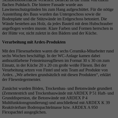
flachen Pultdach. Die hintere Fassade wurde aus
Lawinenschutzgründen bis zum Hang aufgeschüttet. Für die nötige
Aussteifung des Baus wurden das Untergeschoss sowie die
Bodenplatte und die Stützwände im Erdgeschoss betoniert. Die
Wände bestehen aus Holz, da jedes Bauteil mit dem Hubschrauber
angeflogen werden musste. Klare Farben und Formen herrschen in
der Hütte vor, nicht zuletzt in den Bädern und der Küche.
Verarbeitung mit Ardex-Produkten
Mit den Fliesenarbeiten waren die sechs Ceramika-Mitarbeiter rund
sechs Wochen beschäftigt. In der WC-Anlage kamen dabei
anthrazitfarbene Feinsteinzeugfliesen im Format 30 x 30 cm zum
Einsatz, in der Küche 20 x 20 cm große weiße Fliesen. Bei der
Verarbeitung setzen von Fintel und sein Team auf Produkte von
Ardex. „Wir arbeiten grundsätzlich mit diesen Produkten“, erklärt
der Fliesenlegermeister.
Zunächst wurden Böden, Trockenbau- und Betonwände grundiert
(Zementestrich und Trockenbauwände mit ARDEX P 51 Haft- und
Grunddispersion, die Betonwände mit ARDEX P 4
Multifunktionsgrundierung) und anschließend mit ARDEX K 39
Reaktivierbare Bodenspachtelmasse bzw. ARDEX A 950
Flexspachtel ausgeglichen.