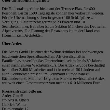
Über die Höllentalangerhüte
Die Höllentalangerhütte bietet auf der Terrasse Platz für 400
Personen. Bis zu 1500 Tagesgäste können hier verköstigt werden.
Für die Übernachtung stehen insgesamt 106 Schlafplätze zur
Verfügung, 2 Matratzenlager mit je 23 Plätzen und 10
Sechsbettzimmer. Betreiber ist die Sektion München des Deutschen
Alpenvereins. Die Planung des Ersatzbaus lag in der Hand von
Homann.Zehl Architekten.
Über Ardex
Die Ardex GmbH ist einer der Weltmarktführer bei hochwertigen
bauchemischen Spezialbaustoffen. Als Gesellschaft in
Familienbesitz verfolgt das Unternehmen seit mehr als 60 Jahren
einen nachhaltigen Wachstumskurs. Die Ardex Gruppe beschäftigt
heute über 2.400 Mitarbeiter und ist in mehr als 50 Ländern auf
allen Kontinenten präsent, im Kernmarkt Europa nahezu
flächendeckend. Mit ihren 13 großen Marken erwirtschaftet Ardex
weltweit einen Gesamtumsatz von mehr als 610 Millionen Euro.
Presseanfragen bitte an:
Ardex GmbH
c/o Arts & Others
Gabriele Winter
Daimlerstraße 12