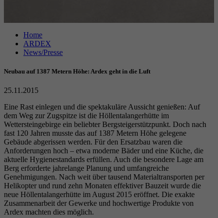
Anbieter
Google reCAPTCHA
Home
Laufzeit
6 Monate
ARDEX
News/Presse
reCAPTCHA setzt ein notwendiges Cookie
Zweck
(_GRECAPTCHA), wenn es zum Zweck der
Neubau auf 1387 Metern Höhe: Ardex geht in die Luft
Risikoanalyse ausgeführt wird.
25.11.2015
Eine Rast einlegen und die spektakuläre Aussicht genießen: Auf
dem Weg zur Zugspitze ist die Höllentalangerhütte im
Wettersteingebirge ein beliebter Bergsteigerstützpunkt. Doch nach
fast 120 Jahren musste das auf 1387 Metern Höhe gelegene
Gebäude abgerissen werden. Für den Ersatzbau waren die
Anforderungen hoch – etwa moderne Bäder und eine Küche, die
aktuelle Hygienestandards erfüllen. Auch die besondere Lage am
Berg erforderte jahrelange Planung und umfangreiche
Genehmigungen. Nach weit über tausend Materialtransporten per
Helikopter und rund zehn Monaten effektiver Bauzeit wurde die
neue Höllentalangerhütte im August 2015 eröffnet. Die exakte
Zusammenarbeit der Gewerke und hochwertige Produkte von
Ardex machten dies möglich.