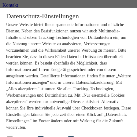
Kontakt
+49 2302 664-0
Datenschutz-Einstellungen
Unsere Website bietet Ihnen spannende Informationen und nützliche
Produkte
Dienste. Neben den Basisfunktionen nutzen wir auch Multimedia-
Rohbau
Estrichverlegung
Inhalte und setzen Tracking-Technologien von Drittanbietern ein, um
Untergrundvorbereitung
die Nutzung unserer Website zu analysieren, Verbesserungen
Bodenspachtelmassen
vorzunehmen und die Wirksamkeit unserer Werbung zu messen. Bitte
Abdichtungen
beachten Sie, dass in diesen Fällen Daten in Drittstaaten übermittelt
Fliesenkleber
werden können. Es besteht ebenfalls die Möglichkeit, dass
Fugenmörtel
Informationen auf Ihrem Endgerät gespeichert oder von diesem
Fugendichtstoffe
Natursteinverlegung
ausgelesen werden. Detaillierte Informationen finden Sie unter „Weitere
Bodenbelags- und Parkettklebstoffe
Informationen anzeigen“ und in unserer Datenschutzerklärung. Mit
Wandspachtelmassen
„Alles akzeptieren“ stimmen Sie allen Tracking-Technologien,
Werkzeug
Werbemessungen und Drittinhalten zu. Mit „Nur essenzielle Cookies
Zubehör
akzeptieren“ werden nur notwendige Dienste aktiviert. Alternativ
PANDOMO
können Sie Ihre individuelle Auswahl über Checkboxen festlegen. Diese
wedi Produkte
Marine Produkte
Einstellungen können Sie jederzeit über einen Klick auf „Datenschutz-
Service
Einstellungen“ im Footer ändern oder mit Wirkung für die Zukunft
ARDEX-Shop
widerrufen.
Aufbauberater
Aufbauempfehlungen