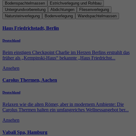
Bodenspachtelmassen
Estrichverlegung und Rohbau
Anbieter
Google reCAPTCHA
Untergrundvorbereitung
Abdichtungen
Fliesenverlegung
Natursteinverlegung
Bodenverlegung
Wandspachtelmassen
Laufzeit
6 Monate
Haus Friedrichstadt, Berlin
reCAPTCHA setzt ein notwendiges Cookie
Deutschland
Zweck
(_GRECAPTCHA), wenn es zum Zweck der
Risikoanalyse ausgeführt wird.
Beim einstigen Checkpoint Charlie im Herzen Berlins erstrahlt das
früher als „Kempinski-Haus“ bekannte „Haus Friedrichst...
Ansehen
Carolus Thermen, Aachen
Deutschland
Relaxen wie die alten Römer, aber in modernem Ambiente: Die
Carolus Thermen halten ein umfangreiches Wellnessangebot ber...
Ansehen
Vabali Spa, Hamburg