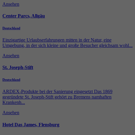
Ansehen
Center Parcs, Allgäu
Deutschland
Einzigartige Urlaubserfahrungen mitten in der Natur, eine
Umgebung, in der sich kleine und große Besucher gleichsam wohl...
Ansehen
St. Joseph-Stift
Deutschland
ARDEX-Produkte bei der Sanierung eingesetzt Das 1869
gegründete St. Joseph-Stift gehört zu Bremens namhaften
Krankenh...
Ansehen
Hotel Das James, Flensburg