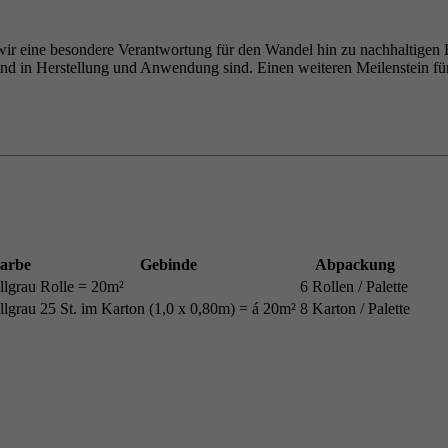
wir eine besondere Verantwortung für den Wandel hin zu nachhaltigen Ba
end in Herstellung und Anwendung sind. Einen weiteren Meilenstein f
arbe
Gebinde
Abpackung
llgrau
Rolle = 20m²
6 Rollen / Palette
llgrau
25 St. im Karton (1,0 x 0,80m) = á 20m²
8 Karton / Palette