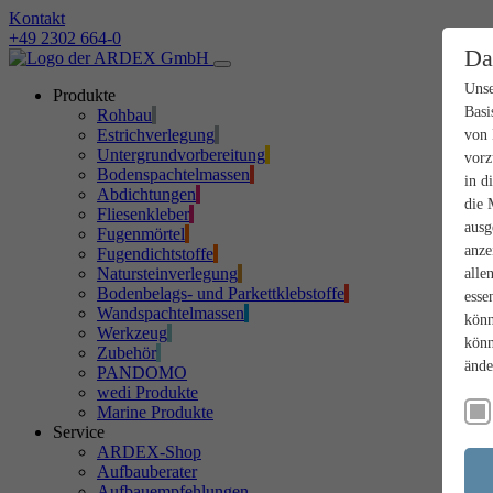
Kontakt
+49 2302 664-0
Da
Unse
Produkte
Basi
Rohbau
Estrichverlegung
von 
Untergrundvorbereitung
vorz
Bodenspachtelmassen
in d
Abdichtungen
die 
Fliesenkleber
ausg
Fugenmörtel
anze
Fugendichtstoffe
Natursteinverlegung
alle
Bodenbelags- und Parkettklebstoffe
esse
Wandspachtelmassen
könn
Werkzeug
könn
Zubehör
ände
PANDOMO
wedi Produkte
Marine Produkte
Service
ARDEX-Shop
Aufbauberater
Aufbauempfehlungen