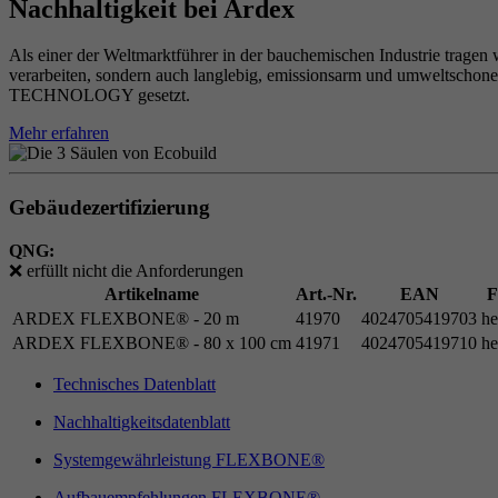
Nachhaltigkeit bei Ardex
Als einer der Weltmarktführer in der bauchemischen Industrie tragen 
verarbeiten, sondern auch langlebig, emissionsarm und umweltschon
TECHNOLOGY gesetzt.
Mehr erfahren
Gebäudezertifizierung
QNG:
❌
erfüllt nicht die Anforderungen
Artikelname
Art.-Nr.
EAN
F
ARDEX FLEXBONE® - 20 m
41970
4024705419703
he
ARDEX FLEXBONE® - 80 x 100 cm
41971
4024705419710
he
Technisches Datenblatt
Nachhaltigkeitsdatenblatt
Systemgewährleistung FLEXBONE®
Aufbauempfehlungen FLEXBONE®