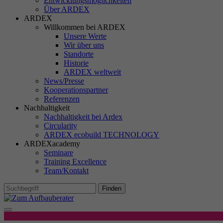
Entwicklungsmöglichkeiten
TD
Über ARDEX
ARDEX
Willkommen bei ARDEX
Unsere Werte
Wir über uns
Standorte
M
Historie
Ma
ARDEX weltweit
In
News/Presse
Si
Kooperationspartner
Referenzen
Ih
Nachhaltigkeit
Re
Nachhaltigkeit bei Ardex
Circularity
ARDEX ecobuild TECHNOLOGY
Ex
ARDEXacademy
Seminare
Wi
Training Excellence
In
Team/Kontakt
Finden
Produktdetails