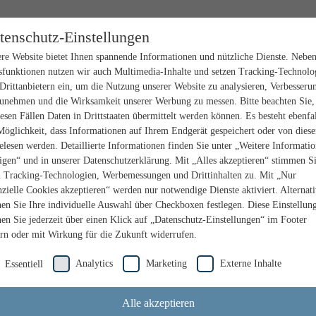
tenschutz-Einstellungen
re Website bietet Ihnen spannende Informationen und nützliche Dienste. Nebe
sfunktionen nutzen wir auch Multimedia-Inhalte und setzen Tracking-Technolo
Drittanbietern ein, um die Nutzung unserer Website zu analysieren, Verbesseru
unehmen und die Wirksamkeit unserer Werbung zu messen. Bitte beachten Sie,
iesen Fällen Daten in Drittstaaten übermittelt werden können. Es besteht ebenfal
Möglichkeit, dass Informationen auf Ihrem Endgerät gespeichert oder von dies
elesen werden. Detaillierte Informationen finden Sie unter „Weitere Informati
igen“ und in unserer Datenschutzerklärung. Mit „Alles akzeptieren“ stimmen S
n Tracking-Technologien, Werbemessungen und Drittinhalten zu. Mit „Nur
nzielle Cookies akzeptieren“ werden nur notwendige Dienste aktiviert. Alternat
en Sie Ihre individuelle Auswahl über Checkboxen festlegen. Diese Einstellun
en Sie jederzeit über einen Klick auf „Datenschutz-Einstellungen“ im Footer
rn oder mit Wirkung für die Zukunft widerrufen.
Analytics
Marketing
Externe Inhalte
Essentiell
Alle akzeptieren