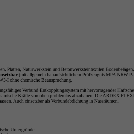
ausgeführt wird.
en, Platten, Naturwerkstein und Betonwerksteintextilen Bodenbeläg
nsetzbar
(mit allgemein bauaufsichtlichem Prüfzeugnis MPA NRW 
W3-I ohne chemische Beanspruchung.
fähiges Verbund-Entkopplungssystem mit hervorragender Haftscher- u
dynamische Kräfte von oben problemlos abzubauen. Die ARDEX FLEXB
massen. Auch einsetzbar als Verbundabdichtung in Nassräumen.
tische Untergründe