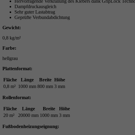
Hervorragende Verkrallung des Klebers dank GripLock Techno
Dampfdruckausgleich
Sehr guter Lastabtrag
Geprüfte Verbundabdichtung
Gewicht:
0,8 kg/m²
Farbe:
hellgrau
Plattenformat:
Fläche
Länge
Breite
Höhe
0,8 m²
1000 mm
800 mm
3 mm
Rollenformat:
Fläche
Länge
Breite
Höhe
20 m²
20000 mm
1000 mm
3 mm
Fußbodenheizungseignung: