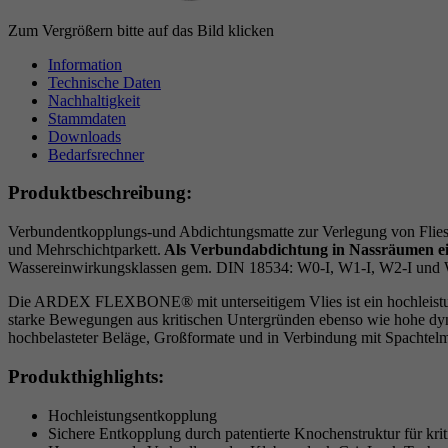
Zum Vergrößern bitte auf das Bild klicken
Information
Technische Daten
Nachhaltigkeit
Stammdaten
Downloads
Bedarfsrechner
Produktbeschreibung:
Verbundentkopplungs-und Abdichtungsmatte zur Verlegung von Flies
und Mehrschichtparkett.
Als Verbundabdichtung in Nassräumen ei
Wassereinwirkungsklassen gem. DIN 18534: W0-I, W1-I, W2-I und 
Die ARDEX FLEXBONE® mit unterseitigem Vlies ist ein hochleistungs
starke Bewegungen aus kritischen Untergründen ebenso wie hohe 
hochbelasteter Beläge, Großformate und in Verbindung mit Spachtel
Produkthighlights:
Hochleistungsentkopplung
Sichere Entkopplung durch patentierte Knochenstruktur für kri