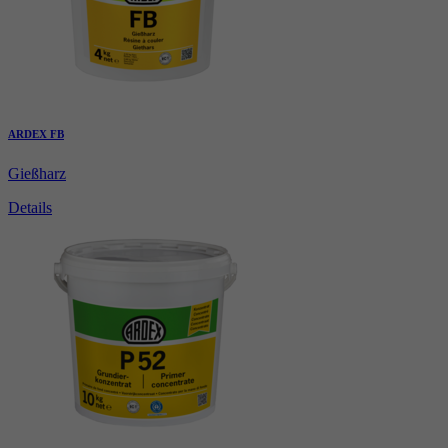
ARDEX FB
Gießharz
Details