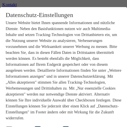
Kontakt
+49 2302 664-0
Datenschutz-Einstellungen
Unsere Website bietet Ihnen spannende Informationen und nützliche
Produkte
Dienste. Neben den Basisfunktionen nutzen wir auch Multimedia-
Rohbau
Estrichverlegung
Inhalte und setzen Tracking-Technologien von Drittanbietern ein, um
Untergrundvorbereitung
die Nutzung unserer Website zu analysieren, Verbesserungen
Bodenspachtelmassen
vorzunehmen und die Wirksamkeit unserer Werbung zu messen. Bitte
Abdichtungen
beachten Sie, dass in diesen Fällen Daten in Drittstaaten übermittelt
Fliesenkleber
werden können. Es besteht ebenfalls die Möglichkeit, dass
Fugenmörtel
Informationen auf Ihrem Endgerät gespeichert oder von diesem
Fugendichtstoffe
Natursteinverlegung
ausgelesen werden. Detaillierte Informationen finden Sie unter „Weitere
Bodenbelags- und Parkettklebstoffe
Informationen anzeigen“ und in unserer Datenschutzerklärung. Mit
Wandspachtelmassen
„Alles akzeptieren“ stimmen Sie allen Tracking-Technologien,
Werkzeug
Werbemessungen und Drittinhalten zu. Mit „Nur essenzielle Cookies
Zubehör
akzeptieren“ werden nur notwendige Dienste aktiviert. Alternativ
PANDOMO
können Sie Ihre individuelle Auswahl über Checkboxen festlegen. Diese
wedi Produkte
Marine Produkte
Einstellungen können Sie jederzeit über einen Klick auf „Datenschutz-
Service
Einstellungen“ im Footer ändern oder mit Wirkung für die Zukunft
ARDEX-Shop
widerrufen.
Aufbauberater
Aufbauempfehlungen