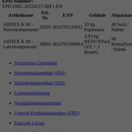
EPD-Nummer:
EPD-DBC-20220217-IBF1-EN
Art.-
Artikelname
EAN
Gebinde
Abpacku
Nr.
ARDEX K 60 -
20 kg
48 Sack /
24201
4024705242011
Pulverkomponente
Papiersack
Palette
4,95 kg
96
ARDEX K 60 -
REDUXPack
38991
4024705389914
ReduxPac
Latexkomponente
(VE = 2
/ Palette
Beutel)
Technisches Datenblatt
Sicherheitsdatenblatt (SDS)
Sicherheitsdatenblatt (SDS)
Leistungserklärung
Nachhaltigkeitsdatenblatt
Umwelt-Produktdeklaration (EPD)
Emicode Lizenz