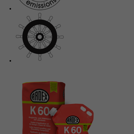
Anbieter
Google reCAPTCHA
Laufzeit
6 Monate
reCAPTCHA setzt ein notwendiges Cookie
Zweck
(_GRECAPTCHA), wenn es zum Zweck der
Risikoanalyse ausgeführt wird.