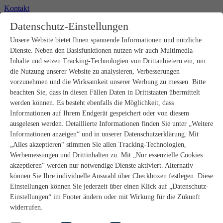
Kontakt
+49 2302 664-0
Datenschutz-Einstellungen
Unsere Website bietet Ihnen spannende Informationen und nützliche
Produkte
Dienste. Neben den Basisfunktionen nutzen wir auch Multimedia-
Rohbau
Estrichverlegung
Inhalte und setzen Tracking-Technologien von Drittanbietern ein, um
Untergrundvorbereitung
die Nutzung unserer Website zu analysieren, Verbesserungen
Bodenspachtelmassen
vorzunehmen und die Wirksamkeit unserer Werbung zu messen. Bitte
Abdichtungen
beachten Sie, dass in diesen Fällen Daten in Drittstaaten übermittelt
Fliesenkleber
werden können. Es besteht ebenfalls die Möglichkeit, dass
Fugenmörtel
Informationen auf Ihrem Endgerät gespeichert oder von diesem
Fugendichtstoffe
Natursteinverlegung
ausgelesen werden. Detaillierte Informationen finden Sie unter „Weitere
Bodenbelags- und Parkettklebstoffe
Informationen anzeigen“ und in unserer Datenschutzerklärung. Mit
Wandspachtelmassen
„Alles akzeptieren“ stimmen Sie allen Tracking-Technologien,
Werkzeug
Werbemessungen und Drittinhalten zu. Mit „Nur essenzielle Cookies
Zubehör
akzeptieren“ werden nur notwendige Dienste aktiviert. Alternativ
PANDOMO
können Sie Ihre individuelle Auswahl über Checkboxen festlegen. Diese
wedi Produkte
Marine Produkte
Einstellungen können Sie jederzeit über einen Klick auf „Datenschutz-
Service
Einstellungen“ im Footer ändern oder mit Wirkung für die Zukunft
ARDEX-Shop
widerrufen.
Aufbauberater
Aufbauempfehlungen