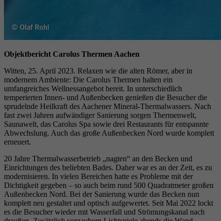
Objektbericht Carolus Thermen Aachen
Witten, 25. April 2023. Relaxen wie die alten Römer, aber in
modernem Ambiente: Die Carolus Thermen halten ein
umfangreiches Wellnessangebot bereit. In unterschiedlich
temperierten Innen- und Außenbecken genießen die Besucher die
sprudelnde Heilkraft des Aachener Mineral-Thermalwassers. Nach
fast zwei Jahren aufwändiger Sanierung sorgen Thermenwelt,
Saunawelt, das Carolus Spa sowie drei Restaurants für entspannte
Abwechslung. Auch das große Außenbecken Nord wurde komplett
erneuert.
20 Jahre Thermalwasserbetrieb „nagten“ an den Becken und
Einrichtungen des beliebten Bades. Daher war es an der Zeit, es zu
modernisieren. In vielen Bereichen hatte es Probleme mit der
Dichtigkeit gegeben – so auch beim rund 500 Quadratmeter großen
Außenbecken Nord. Bei der Sanierung wurde das Becken nun
komplett neu gestaltet und optisch aufgewertet. Seit Mai 2022 lockt
es die Besucher wieder mit Wasserfall und Strömungskanal nach
draußen. Zusätzlich verzaubern Lichtspiele abends die Wand.