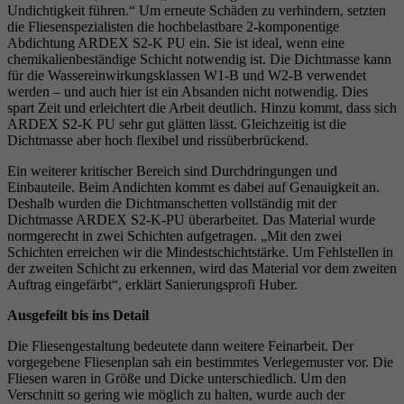
Undichtigkeit führen.“ Um erneute Schäden zu verhindern, setzten
die Fliesenspezialisten die hochbelastbare 2-komponentige
Abdichtung ARDEX S2-K PU ein. Sie ist ideal, wenn eine
chemikalienbeständige Schicht notwendig ist. Die Dichtmasse kann
für die Wassereinwirkungsklassen W1-B und W2-B verwendet
werden – und auch hier ist ein Absanden nicht notwendig. Dies
spart Zeit und erleichtert die Arbeit deutlich. Hinzu kommt, dass sich
ARDEX S2-K PU sehr gut glätten lässt. Gleichzeitig ist die
Dichtmasse aber hoch flexibel und rissüberbrückend.
Ein weiterer kritischer Bereich sind Durchdringungen und
Einbauteile. Beim Andichten kommt es dabei auf Genauigkeit an.
Deshalb wurden die Dichtmanschetten vollständig mit der
Dichtmasse ARDEX S2-K-PU überarbeitet. Das Material wurde
normgerecht in zwei Schichten aufgetragen. „Mit den zwei
Schichten erreichen wir die Mindestschichtstärke. Um Fehlstellen in
der zweiten Schicht zu erkennen, wird das Material vor dem zweiten
Auftrag eingefärbt“, erklärt Sanierungsprofi Huber.
Ausgefeilt bis ins Detail
Die Fliesengestaltung bedeutete dann weitere Feinarbeit. Der
vorgegebene Fliesenplan sah ein bestimmtes Verlegemuster vor. Die
Fliesen waren in Größe und Dicke unterschiedlich. Um den
Verschnitt so gering wie möglich zu halten, wurde auch der