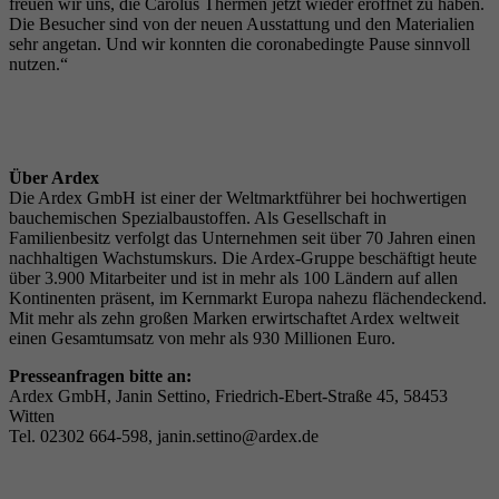
freuen wir uns, die Carolus Thermen jetzt wieder eröffnet zu haben.
Die
Besucher sind von der neuen Ausstattung und den Materialien
sehr angetan. Und wir konnten die coronabedingte Pause sinnvoll
nutzen.“
Über Ardex
Die Ardex GmbH ist einer der Weltmarktführer bei hochwertigen
bauchemischen Spezialbaustoffen. Als Gesellschaft in
Familienbesitz verfolgt das Unternehmen seit über 70 Jahren einen
nachhaltigen Wachstumskurs. Die Ardex-Gruppe beschäftigt heute
über 3.900 Mitarbeiter und ist in mehr als 100 Ländern auf allen
Kontinenten präsent, im Kernmarkt Europa nahezu flächendeckend.
Mit mehr als zehn großen Marken erwirtschaftet Ardex weltweit
einen Gesamtumsatz von mehr als 930 Millionen Euro.
Presseanfragen bitte an:
Ardex GmbH, Janin Settino, Friedrich-Ebert-Straße 45, 58453
Witten
Tel. 02302 664-598, janin.settino@ardex.de