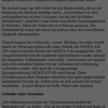
Bis es dazu kam, lag viel Arbeit vor den Handwerkern, die an der
Sanierung des Beckens beteiligt waren. „Zuerst haben wir alles
zurückgebaut bis auf den Urzustand, also bis auf das blanke
Betonbecken“, berichtet Costa Huber vom Huber Sanierungsbetrieb
in Würselen. Allein der Abriss hat zwei Monate gedauert. Das
Schuttmaterial wurde mit einem Spezialkran über den benachbarten
Stadtpark abtransportiert.
Danach begann der Aufbau des „neuen“ Beckens. Im ersten Schritt
haben die Fliesenspezialisten die rohen Wände mit ARDEX AM
100 verputzt und den Boden mit ARDEX A 46 ausgeglichen. Der
Ausgleichsmörtel und die standfeste Spachtelmasse wurden speziell
für strapaziöse Außeneinsätze entwickelt – und konnten wie geplant
nach dem schnellen Erhärten für die Aufnahme der Abdichtung
vorbereitet werden. Hier kam die 2-komponentige
Epoxigrundierung ARDEX EP 500 zum Einsatz. Diese
Grundierung ist ohne Absanden einsetzbar und sperrt gegen kapillar
aufsteigende Feuchte ab. Zudem lässt sie sich schnell und einfach
verarbeiten – je nach Bedarf mit Rolle, Pinsel oder Spachtel.
Schneller ohne Absanden
„Die Mineralien und Salze des Thermalwassers greifen die
Materialien an“, so Huber. „Das ist ein großes Problem und kann zu