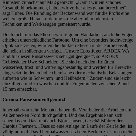
Rinnstein zunächst auf Maß gebracht. „Damit wir ein schönes
Gesamtbild bekommen, haben wir vorher alles genau berechnet“,
sagt Huber. Die Rundung der Beckenwand war für die Profis eine
weitere große Herausforderung – die aber mit modernsten
Techniken und Werkzeugen gemeistert wurde.
Doch nicht nur das Fliesen war filigrane Handarbeit, auch die Fugen
erhielten unterschiedliche Farbtöne. Um eine besonders hochwertige
Optik zu erzielen, wurden die dunklen Fliesen in der Farbe basalt,
die hellen in silbergrau verfugt. „Unsere Epoxifugen ARDEX WA
sind für diesen Einsatzzweck sehr gut geeignet“, so ARDEX-
Gebietsleiter Uwe Schneider. „Sie sind nach dem Erhärten
wasserfest, frost- und witterungsbeständig und werden für Bereiche
eingesetzt, in denen hohe chemische oder mechanische Belastungen
auftreten wie in Schwimm- und Heilbädern.“ Zudem sind sie leicht
einzufugen und zu waschen und für Fugenbreiten zwischen 2 und
15 mm einsetzbar.
Corona-Pause sinnvoll genutzt
Innerhalb von zehn Monaten haben die Verarbeiter die Arbeiten am
Außenbecken Nord durchgeführt. Und das Ergebnis kann sich
sehen lassen. Das freut auch Björn Jansen, Geschäftsführer der
Carolus Thermen. „Dass so eine Anlage im Laufe der Zeit leidet, ist
völlig normal. Das Thermalwasser setzt den Becken zu. Umso mehr