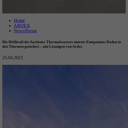
Anbieter
Google reCAPTCHA
Home
Laufzeit
6 Monate
ARDEX
News/Presse
reCAPTCHA setzt ein notwendiges Cookie
Zweck
(_GRECAPTCHA), wenn es zum Zweck der
Die Heilkraft des Aachener Thermalwassers nutzen: Entspanntes Baden in
Risikoanalyse ausgeführt wird.
den Thermen gesichert – mit Lösungen von Ardex
25.04.2023